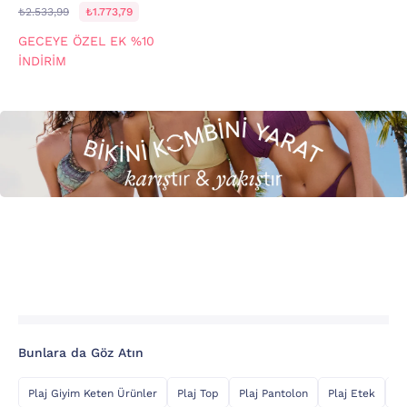
₺2.533,99
₺1.773,79
GECEYE ÖZEL EK %10
İNDİRİM
Bunlara da Göz Atın
Plaj Giyim Keten Ürünler
Plaj Top
Plaj Pantolon
Plaj Etek
Şi