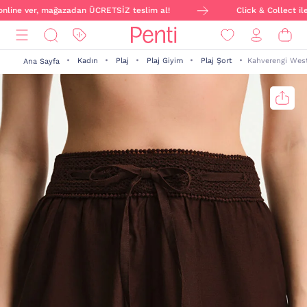
online ver, mağazadan ÜCRETSİZ teslim al!
Click & Collect ile 
Kadın
Plaj
Plaj Giyim
Plaj Şort
Kahverengi Wes
Ana Sayfa