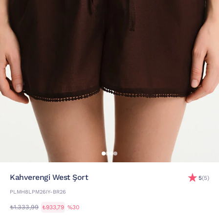
Kahverengi West Şort
5
(5)
PLMH8LPM26IY-BR26
₺1.333,99
₺933,79
%30