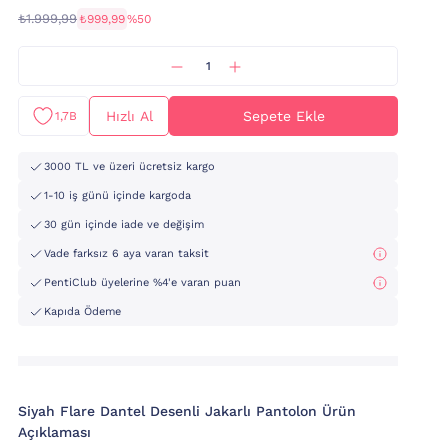
₺1.999,99
₺999,99
%50
Hızlı Al
Sepete Ekle
1,7B
3000 TL ve üzeri ücretsiz kargo
1-10 iş günü içinde kargoda
30 gün içinde iade ve değişim
Vade farksız 6 aya varan taksit
PentiClub üyelerine %4'e varan puan
Kapıda Ödeme
Si̇yah Flare Dantel Desenli Jakarlı Pantolon Ürün
Açıklaması