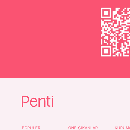
POPÜLER
ÖNE ÇIKANLAR
KURUM