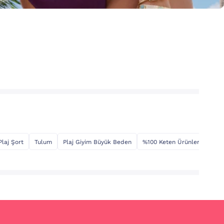
Plaj Şort
Tulum
Plaj Giyim Büyük Beden
%100 Keten Ürünler
Plaj