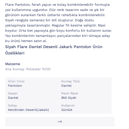
Flare Pantolon, ferah yapısı ve kolay kombinlenebilir formuyla
yaz kullanımına uygundur. Düz renk tasarımı sade ve şık bir
görünüm sunarken farklı üstlerle rahatlıkla kombinlenebilir.
Siyah rengiyle zamansız bir stil oluşturur. Doğa dostu
yaklaşımıyla tasarlanmıştır. Regular fit kesime sahiptir. Maxi
boydur. Orta bel yapısıyla gün boyu konforlu bir kullanım sunar.
Yaz kombinlerinin tamamlayıcı parçalarından biri olmaya aday
bu ürünü hemen satın al.
Si̇yah Flare Dantel Desenli Jakarlı Pantolon Ürün
Özellikleri
Malzeme
Ana Kumaş:
Poli̇ester %100
Ürün Cinsi
Kumaş Türü
Pantolon
Dantel
Desen
Penti Renk
Dantel
Bk5 Si̇yah
Detay
Kullanım
Kendinden Desenli(jakarlı)
Günlük
+4