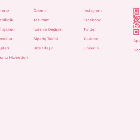
rımız
Ödeme
Instagram
bilirlik
Teslimat
Facebook
İlişkileri
İade ve Değişim
Twitter
ynakları
Sipariş Takibi
Youtube
App
gileri
Bize Ulaşın
Linkedin
Goo
plumu Hizmetleri