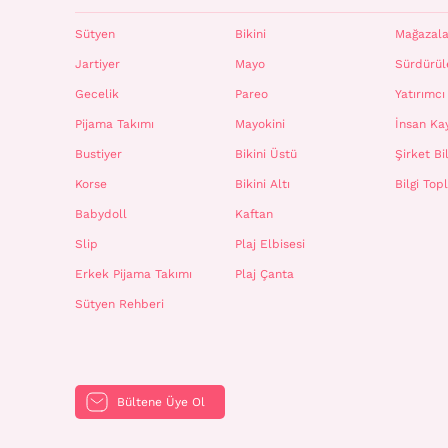
Sütyen
Bikini
Mağazala
Jartiyer
Mayo
Sürdürüle
Gecelik
Pareo
Yatırımcı 
Pijama Takımı
Mayokini
İnsan Ka
Bustiyer
Bikini Üstü
Şirket Bil
Korse
Bikini Altı
Bilgi To
Babydoll
Kaftan
Slip
Plaj Elbisesi
Erkek Pijama Takımı
Plaj Çanta
Sütyen Rehberi
Bültene Üye Ol