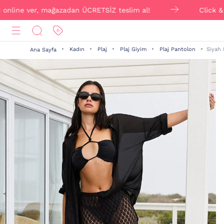
ine ver, mağazadan ÜCRETSİZ teslim al!
Click & Collec
Kadın
Plaj
Plaj Giyim
Plaj Pantolon
Si̇yah
Ana Sayfa