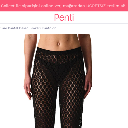
t ile siparişini online ver, mağazadan ÜCRETSİZ teslim al!
 Flare Dantel Desenli Jakarlı Pantolon