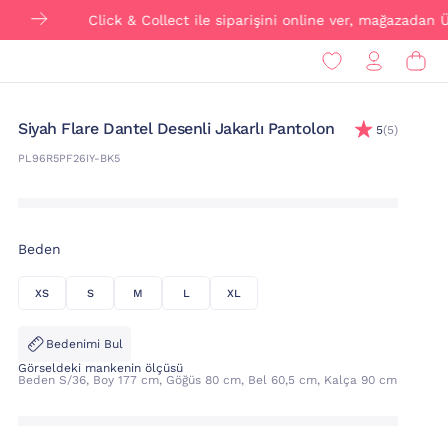
Click & Collect ile siparişini online ver, mağazadan ÜCRETSİ
Si̇yah Flare Dantel Desenli Jakarlı Pantolon
5
(5)
PL96R5PF26IY-BK5
Beden
XS
S
M
L
XL
Bedenimi Bul
Görseldeki mankenin ölçüsü
Beden S/36, Boy 177 cm, Göğüs 80 cm, Bel 60,5 cm, Kalça 90 cm