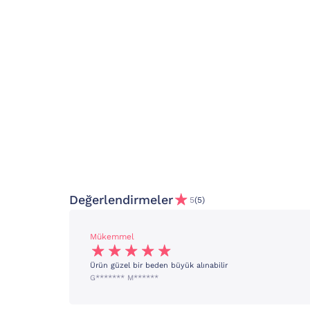
Değerlendirmeler
5
(5)
Mükemmel
Ürün güzel bir beden büyük alınabilir
G******* M******