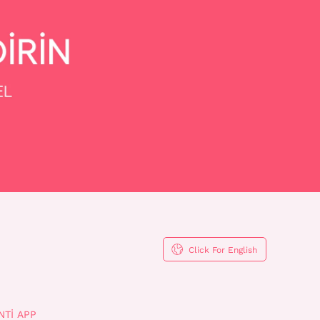
Click For English
NTI APP