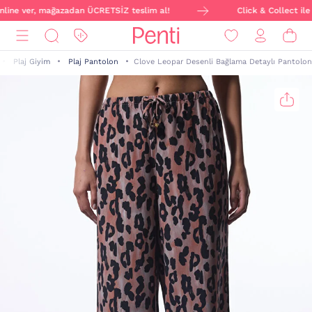
nline ver, mağazadan ÜCRETSİZ teslim al!
Click & Collect ile s
Plaj Giyim
Plaj Pantolon
Clove Leopar Desenli Bağlama Detaylı Pantolon