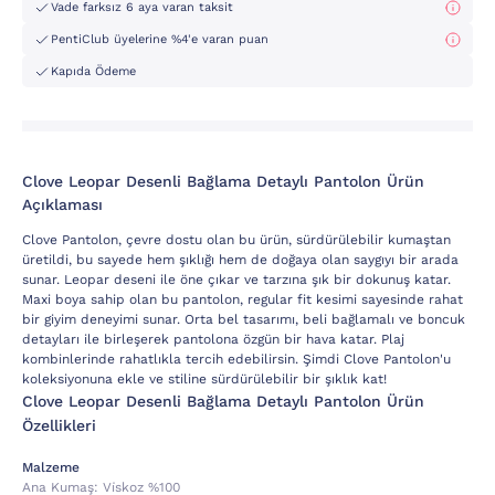
Vade farksız 6 aya varan taksit
PentiClub üyelerine %4'e varan puan
Kapıda Ödeme
Clove Leopar Desenli Bağlama Detaylı Pantolon Ürün
Açıklaması
Clove Pantolon, çevre dostu olan bu ürün, sürdürülebilir kumaştan
üretildi, bu sayede hem şıklığı hem de doğaya olan saygıyı bir arada
sunar. Leopar deseni ile öne çıkar ve tarzına şık bir dokunuş katar.
Maxi boya sahip olan bu pantolon, regular fit kesimi sayesinde rahat
bir giyim deneyimi sunar. Orta bel tasarımı, beli bağlamalı ve boncuk
detayları ile birleşerek pantolona özgün bir hava katar. Plaj
kombinlerinde rahatlıkla tercih edebilirsin. Şimdi Clove Pantolon'u
koleksiyonuna ekle ve stiline sürdürülebilir bir şıklık kat!
Clove Leopar Desenli Bağlama Detaylı Pantolon Ürün
Özellikleri
Malzeme
Ana Kumaş:
Vi̇skoz %100