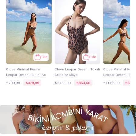
Ekle
Ekle
Clove Minimal Kesim
Clove Leopar Desenli Tokalı
Clove Minimal Kesi
Leopar Desenli Bikini Atı
Straplez Mayo
Leopar Desenli Biki
₺799,99
₺479,99
₺2.133,99
₺853,60
₺1.066,99
₺640,