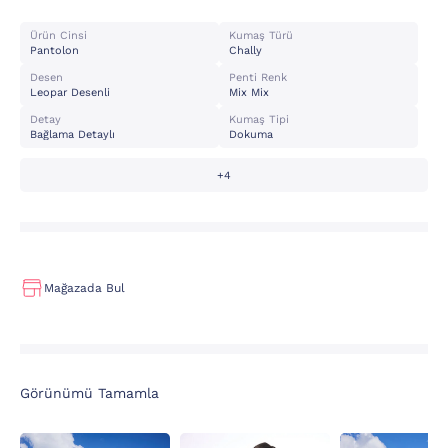
Ürün Cinsi
Kumaş Türü
Pantolon
Chally
Desen
Penti Renk
Leopar Desenli
Mix Mix
Detay
Kumaş Tipi
Bağlama Detaylı
Dokuma
+4
Mağazada Bul
Görünümü Tamamla