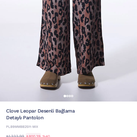
Clove Leopar Desenli Bağlama
Detaylı Pantolon
PLB9MMBB25IY-MIX
₺1.333,99
₺800,39
%40