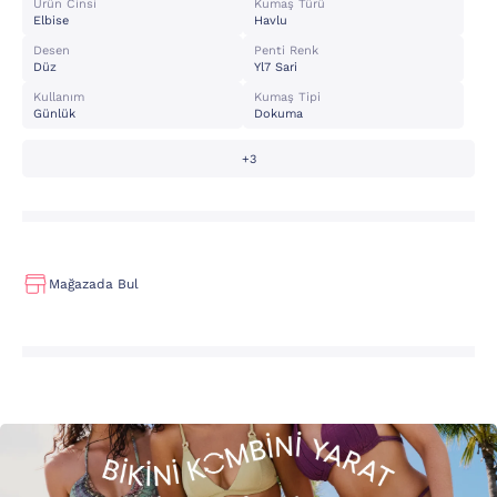
Ürün Cinsi
Kumaş Türü
Elbise
Havlu
Desen
Penti Renk
Düz
Yl7 Sari
Kullanım
Kumaş Tipi
Günlük
Dokuma
+3
Mağazada Bul