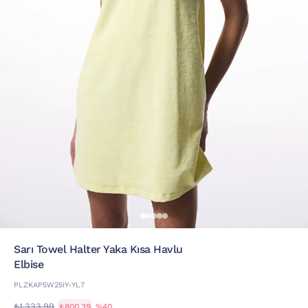
Sarı Towel Halter Yaka Kısa Havlu
Elbise
PLZKAP5W25IY-YL7
₺1.333,99
₺800,39
%40