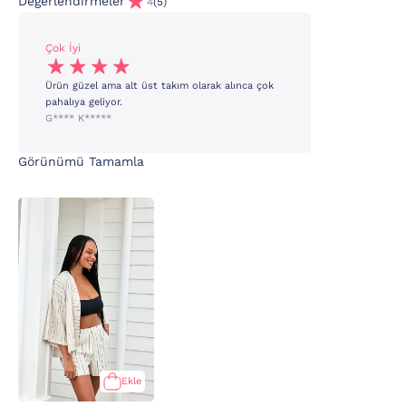
Değerlendirmeler
4
(5)
Çok İyi
Ürün güzel ama alt üst takım olarak alınca çok
pahalıya geliyor.
G**** K*****
Görünümü Tamamla
Ekle