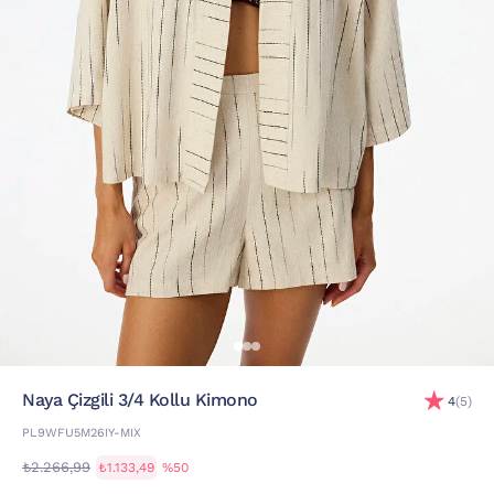
Naya Çizgili 3/4 Kollu Kimono
4
(5)
PL9WFU5M26IY-MIX
₺2.266,99
₺1.133,49
%50