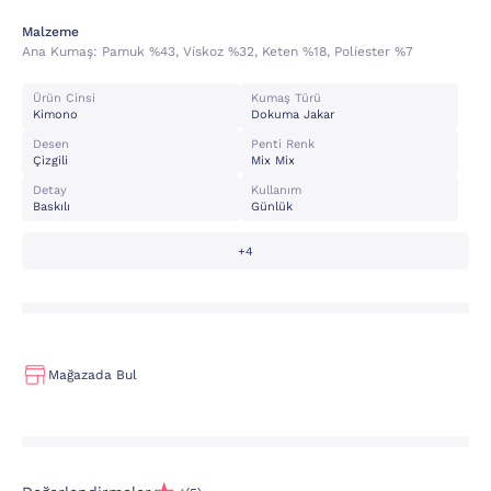
Malzeme
Ana Kumaş:
Pamuk %43, Vi̇skoz %32, Keten %18, Poli̇ester %7
Ürün Cinsi
Kumaş Türü
Kimono
Dokuma Jakar
Desen
Penti Renk
Çizgili
Mix Mix
Detay
Kullanım
Baskılı
Günlük
+4
Mağazada Bul