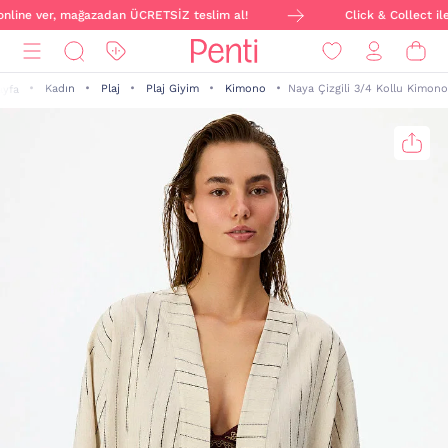
online ver, mağazadan ÜCRETSİZ teslim al!
Click & Collect ile 
Kadın
Plaj
Plaj Giyim
Kimono
Naya Çizgili 3/4 Kollu Kimono
ayfa