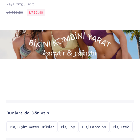
Naya Çizgili Şort
₺1.466,99
₺733,49
Bunlara da Göz Atın
Plaj Giyim Keten Ürünler
Plaj Top
Plaj Pantolon
Plaj Etek
Şi