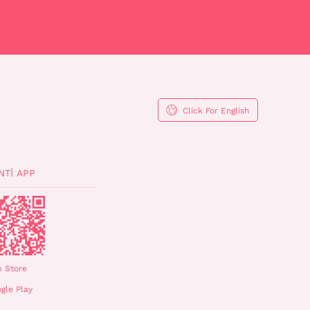
Click For English
NTI APP
 Store
gle Play