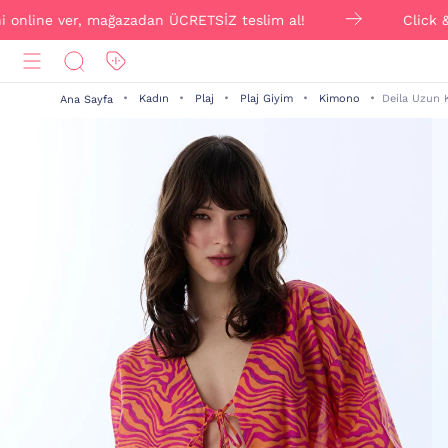
line ver, mağazadan ÜCRETSİZ teslim al!
Click & Colle
Kadın
Plaj
Plaj Giyim
Kimono
Deila Uzun 
Ana Sayfa