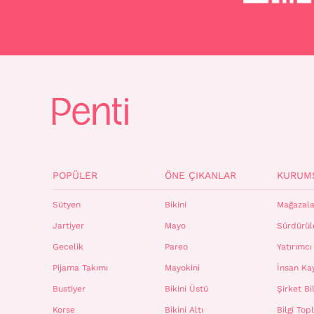
POPÜLER
ÖNE ÇIKANLAR
KURUM
Sütyen
Bikini
Mağazala
Jartiyer
Mayo
Sürdürüle
Gecelik
Pareo
Yatırımcı 
Pijama Takımı
Mayokini
İnsan Ka
Bustiyer
Bikini Üstü
Şirket Bil
Korse
Bikini Altı
Bilgi To