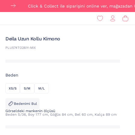
Click & Collect ile siparişini online ver, mağazadan ÜCRETS
Deila Uzun Kollu Kimono
PLU574TO26IY-MIX
Beden
XS/S
S/M
M/L
Bedenimi Bul
Görseldeki mankenin ölçüsü
Beden S/36, Boy 177 cm, Göğüs 84 cm, Bel 60 cm, Kalça 89 cm