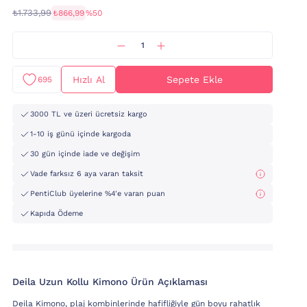
₺1.733,99
₺866,99
%50
Hızlı Al
Sepete Ekle
695
3000 TL ve üzeri ücretsiz kargo
1-10 iş günü içinde kargoda
30 gün içinde iade ve değişim
Vade farksız 6 aya varan taksit
PentiClub üyelerine %4'e varan puan
Kapıda Ödeme
Deila Uzun Kollu Kimono Ürün Açıklaması
Deila Kimono, plaj kombinlerinde hafifliğiyle gün boyu rahatlık