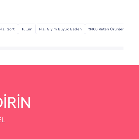
Plaj Şort
Tulum
Plaj Giyim Büyük Beden
%100 Keten Ürünler
Plaj