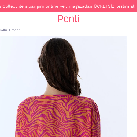
ct ile siparişini online ver, mağazadan ÜCRETSİZ teslim al!
Kollu Kimono