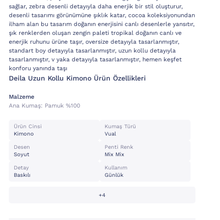
sağlar, zebra desenli detayıyla daha enerjik bir stil oluşturur,
desenli tasarımı görünümüne şıklık katar, cocoa koleksiyonundan
ilham alan bu tasarım doğanın enerjisini canlı desenlerle yansıtır,
şık renklerden oluşan zengin paleti tropikal doğanın canlı ve
enerjik ruhunu ürüne taşır, oversize detayıyla tasarlanmıştır,
standart boy detayıyla tasarlanmıştır, uzun kollu detayıyla
tasarlanmıştır, v yaka detayıyla tasarlanmıştır, hemen keşfet
konforu yanında taşı
Deila Uzun Kollu Kimono Ürün Özellikleri
Malzeme
Ana Kumaş:
Pamuk %100
Ürün Cinsi
Kumaş Türü
Kimono
Vual
Desen
Penti Renk
Soyut
Mix Mix
Detay
Kullanım
Baskılı
Günlük
+4