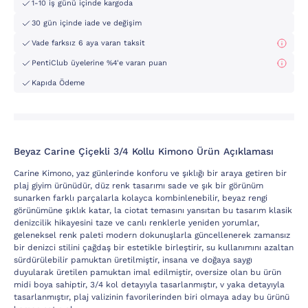
1-10 iş günü içinde kargoda
30 gün içinde iade ve değişim
Vade farksız 6 aya varan taksit
PentiClub üyelerine %4'e varan puan
Kapıda Ödeme
Beyaz Carine Çiçekli 3/4 Kollu Kimono Ürün Açıklaması
Carine Kimono, yaz günlerinde konforu ve şıklığı bir araya getiren bir
plaj giyim ürünüdür, düz renk tasarımı sade ve şık bir görünüm
sunarken farklı parçalarla kolayca kombinlenebilir, beyaz rengi
görünümüne şıklık katar, la ciotat temasını yansıtan bu tasarım klasik
denizcilik hikayesini taze ve canlı renklerle yeniden yorumlar,
geleneksel renk paleti modern dokunuşlarla güncellenerek zamansız
bir denizci stilini çağdaş bir estetikle birleştirir, su kullanımını azaltan
sürdürülebilir pamuktan üretilmiştir, insana ve doğaya saygı
duyularak üretilen pamuktan imal edilmiştir, oversize olan bu ürün
midi boya sahiptir, 3/4 kol detayıyla tasarlanmıştır, v yaka detayıyla
tasarlanmıştır, plaj valizinin favorilerinden biri olmaya aday bu ürünü