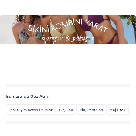
Bunlara da Göz Atın
Plaj Giyim Keten Ürünler
Plaj Top
Plaj Pantolon
Plaj Etek
Şi