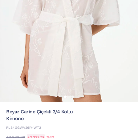
Beyaz Carine Çiçekli 3/4 Kollu
Kimono
PLB4GGWV26IY-WT2
₺3.333,99
₺2.333,79
%30