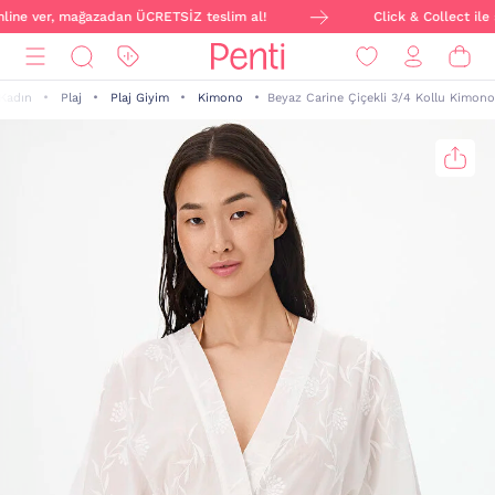
nline ver, mağazadan ÜCRETSİZ teslim al!
Click & Collect ile s
Kadın
Plaj
Plaj Giyim
Kimono
Beyaz Carine Çiçekli 3/4 Kollu Kimono