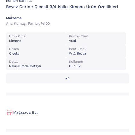
hemen satın al
Beyaz Carine Çiçekli 3/4 Kollu Kimono Ürün Özellikleri
Malzeme
Ana Kumaş:
Pamuk %100
Ürün Cinsi
Kumaş Türü
Kimono
Vual
Desen
Penti Renk
Çiçekli
Wt2 Beyaz
Detay
Kullanım
Nakış/brode Detaylı
Günlük
+4
Mağazada Bul