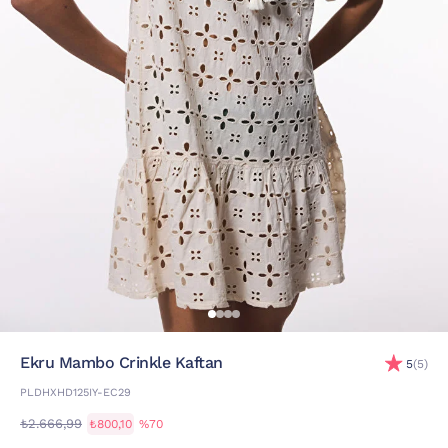
Ekru Mambo Crinkle Kaftan
5
(5)
PLDHXHD125IY-EC29
₺2.666,99
₺800,10
%70