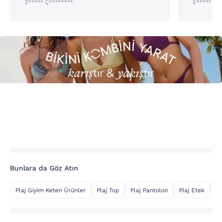
Z***** Ç********
E***** A*
Bunlara da Göz Atın
Plaj Giyim Keten Ürünler
Plaj Top
Plaj Pantolon
Plaj Etek
Şi