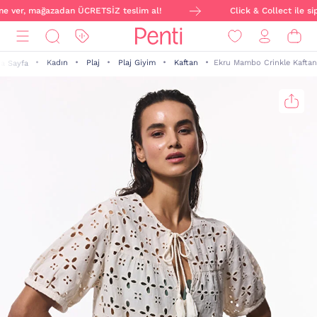
ine ver, mağazadan ÜCRETSİZ teslim al!
Click & Collect ile sip
Kadın
Plaj
Plaj Giyim
Kaftan
Ekru Mambo Crinkle Kaftan
a Sayfa