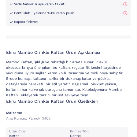
Vade farksız 6 aya varan taksit
PentiClub üyelerine %4'e varan puan
Kapıda Ödeme
Ekru Mambo Crinkle Kaftan Ürün Açıklaması
Mambo Kaftan, şıklığı ve rahatlığı bir arada sunar. Püskül
aksesuarlarıyla öne çıkan bu kaftan, regular fit kesimi sayesinde
vücuduna uyum sağlar. Yarım kollu tasarıma ve midi boya sahiptir.
Brode kumaşı, kaftana harika bir dokunuş katar ve püskül
detaylarıyla hareketli bir stil yaratır. Bağlamalı bisiklet yakası,
kaftanın harika ve şık duruşunu tamamlar. Koleksiyonuna Mambo
Kaftan'ı ekleyerek tarzını bir üst seviyeye taşı!
Ekru Mambo Crinkle Kaftan Ürün Özellikleri
Malzeme
Ana Kumaş:
Pamuk %100
Ürün Cinsi
Kumaş Türü
Kaftan
Dantel