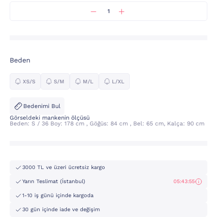
Beden
XS/S
S/M
M/L
L/XL
Bedenimi Bul
Görseldeki mankenin ölçüsü
Beden: S / 36 Boy: 178 cm , Göğüs: 84 cm , Bel: 65 cm, Kalça: 90 cm
3000 TL ve üzeri ücretsiz kargo
Yarın Teslimat (İstanbul)
05:43:54
1-10 iş günü içinde kargoda
30 gün içinde iade ve değişim