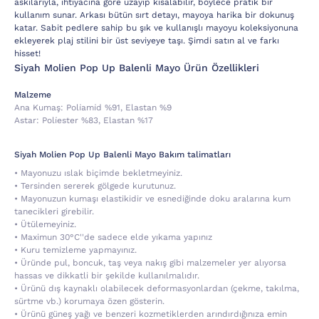
askılarıyla, ihtiyacına göre uzayıp kısalabilir, böylece pratik bir
kullanım sunar. Arkası bütün sırt detayı, mayoya harika bir dokunuş
katar. Sabit pedlere sahip bu şık ve kullanışlı mayoyu koleksiyonuna
ekleyerek plaj stilini bir üst seviyeye taşı. Şimdi satın al ve farkı
hisset!
Siyah Molien Pop Up Balenli Mayo Ürün Özellikleri
Malzeme
Ana Kumaş:
Poli̇ami̇d %91, Elastan %9
Astar:
Poli̇ester %83, Elastan %17
Siyah Molien Pop Up Balenli Mayo Bakım talimatları
• Mayonuzu ıslak biçimde bekletmeyiniz.
• Tersinden sererek gölgede kurutunuz.
• Mayonuzun kumaşı elastikidir ve esnediğinde doku aralarına kum
tanecikleri girebilir.
• Ütülemeyiniz.
• Maximun 30°C''de sadece elde yıkama yapınız
• Kuru temizleme yapmayınız.
• Üründe pul, boncuk, taş veya nakış gibi malzemeler yer alıyorsa
hassas ve dikkatli bir şekilde kullanılmalıdır.
• Ürünü dış kaynaklı olabilecek deformasyonlardan (çekme, takılma,
sürtme vb.) korumaya özen gösterin.
• Ürünü güneş yağı ve benzeri kozmetiklerden arındırdığınıza emin