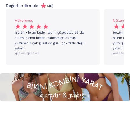
Değerlendirmeler
5
(5)
Mükemmel
Mükemme
160.54 kilo 38 beden aldım güzel oldu 36 da
160.54 kil
olurmuş ama bedeni kalmamıştı kumaşı
olurmuş a
yumuşacık çok güzel dolgusu çok fazla değil
yumuşacık 
yeterli
yeterli
H***** N******
H***** N*