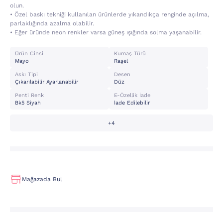
olun.
• Özel baskı tekniği kullanılan ürünlerde yıkandıkça renginde açılma,
parlaklığında azalma olabilir.
• Eğer üründe neon renkler varsa güneş ışığında solma yaşanabilir.
Ürün Cinsi
Kumaş Türü
Mayo
Raşel
Askı Tipi
Desen
Çıkarılabilir Ayarlanabilir
Düz
Penti Renk
E-Özellik İade
Bk5 Si̇yah
İade Edilebilir
+4
Mağazada Bul