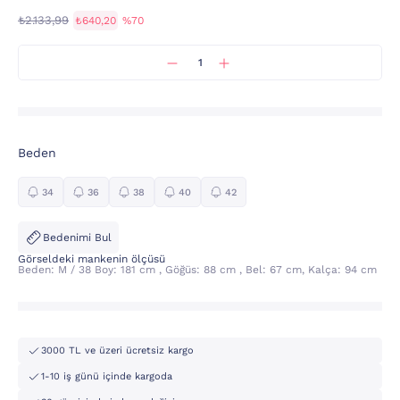
₺2.133,99
₺640,20
%70
Beden
34
36
38
40
42
Bedenimi Bul
Görseldeki mankenin ölçüsü
Beden: M / 38 Boy: 181 cm , Göğüs: 88 cm , Bel: 67 cm, Kalça: 94 cm
3000 TL ve üzeri ücretsiz kargo
1-10 iş günü içinde kargoda