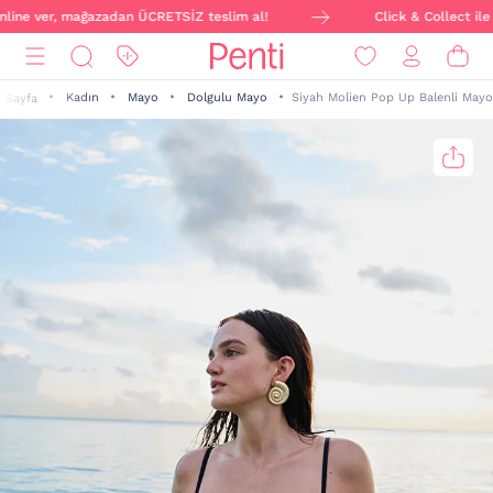
nline ver, mağazadan ÜCRETSİZ teslim al!
Click & Collect ile s
Kadın
Mayo
Dolgulu Mayo
Siyah Molien Pop Up Balenli Mayo
 Sayfa