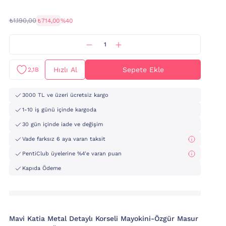
₺1.190,00
₺714,00
%40
Hızlı Al
Sepete Ekle
2,1B
3000 TL ve üzeri ücretsiz kargo
1-10 iş günü içinde kargoda
30 gün içinde iade ve değişim
Vade farksız 6 aya varan taksit
PentiClub üyelerine %4'e varan puan
Kapıda Ödeme
Mavi Katia Metal Detaylı Korseli Mayokini-Özgür Masur