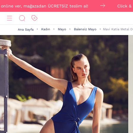
ne ver, mağazadan ÜCRETSİZ teslim al!
Click & Collect
Kadın
Mayo
Balensiz Mayo
Mavi Katia Metal D
Ana Sayfa