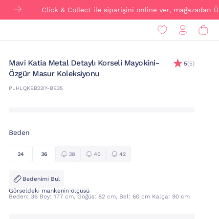
Click & Collect ile siparişini online ver, mağazadan ÜCRETSİZ
Mavi Katia Metal Detaylı Korseli Mayokini-
5
(5)
Özgür Masur Koleksiyonu
PLHLQKEB22IY-BE35
Beden
34
36
38
40
42
Bedenimi Bul
Görseldeki mankenin ölçüsü
Beden: 36 Boy: 177 cm, Göğüs: 82 cm, Bel: 60 cm Kalça: 90 cm