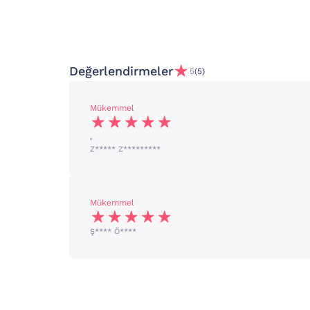
Değerlendirmeler
5
(5)
Mükemmel
,
Z***** Z*********
Mükemmel
Ş**** Ö****