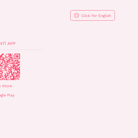
Click For English
NTI APP
 Store
gle Play