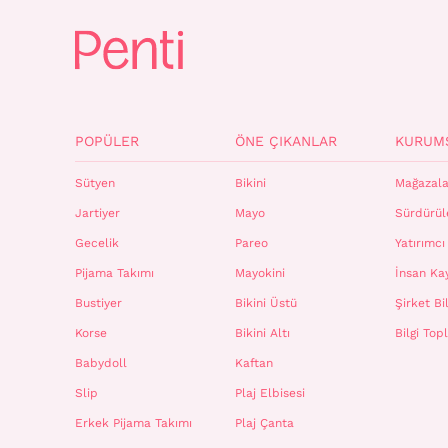
POPÜLER
ÖNE ÇIKANLAR
KURUM
Sütyen
Bikini
Mağazala
Jartiyer
Mayo
Sürdürüle
Gecelik
Pareo
Yatırımcı 
Pijama Takımı
Mayokini
İnsan Ka
Bustiyer
Bikini Üstü
Şirket Bil
Korse
Bikini Altı
Bilgi To
Babydoll
Kaftan
Slip
Plaj Elbisesi
Erkek Pijama Takımı
Plaj Çanta