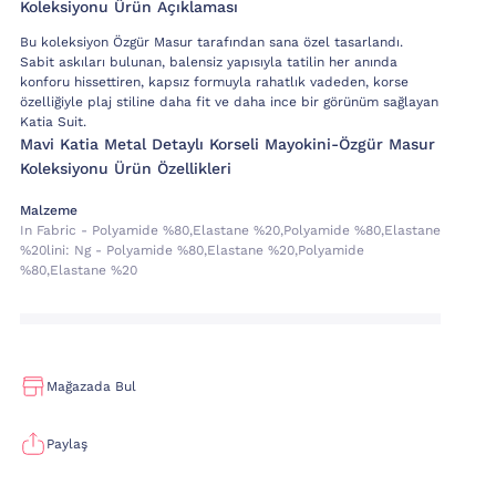
Koleksiyonu Ürün Açıklaması
Bu koleksiyon Özgür Masur tarafından sana özel tasarlandı.
Sabit askıları bulunan, balensiz yapısıyla tatilin her anında
konforu hissettiren, kapsız formuyla rahatlık vadeden, korse
özelliğiyle plaj stiline daha fit ve daha ince bir görünüm sağlayan
Katia Suit.
Mavi Katia Metal Detaylı Korseli Mayokini-Özgür Masur
Koleksiyonu Ürün Özellikleri
Malzeme
In Fabric - Polyamide %80,elastane %20,polyamide %80,elastane
%20lini:
Ng - Polyamide %80,elastane %20,polyamide
%80,elastane %20
Mağazada Bul
Paylaş