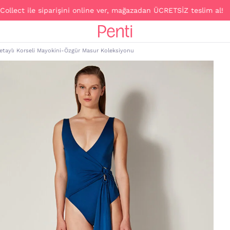
 ile siparişini online ver, mağazadan ÜCRETSİZ teslim al!
etaylı Korseli Mayokini-Özgür Masur Koleksiyonu