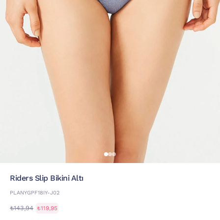
Riders Slip Bikini Altı
PLANYGPF18IY-J02
₺143,94
₺119,95