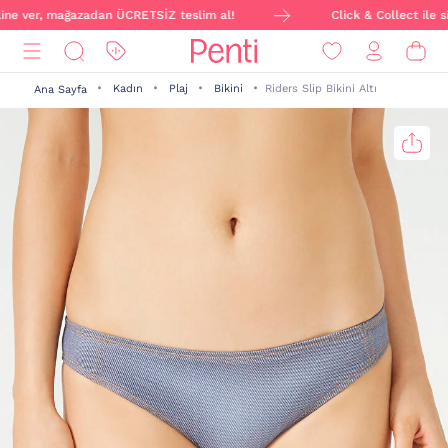
line ver, mağazadan ÜCRETSİZ teslim al!
Click & Collect ile si
Kadın
Plaj
Bikini
Riders Slip Bikini Altı
Ana Sayfa