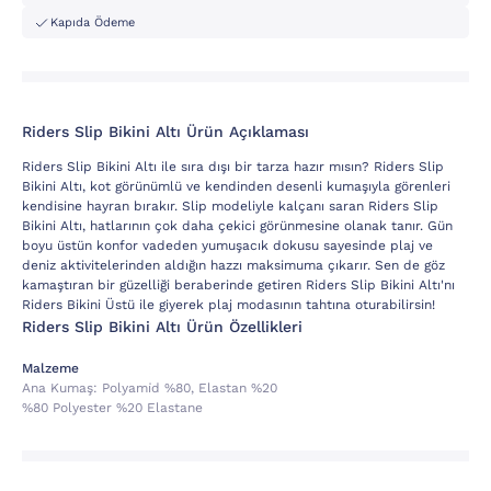
Kapıda Ödeme
Riders Slip Bikini Altı Ürün Açıklaması
Riders Slip Bikini Altı ile sıra dışı bir tarza hazır mısın? Riders Slip
Bikini Altı, kot görünümlü ve kendinden desenli kumaşıyla görenleri
kendisine hayran bırakır. Slip modeliyle kalçanı saran Riders Slip
Bikini Altı, hatlarının çok daha çekici görünmesine olanak tanır. Gün
boyu üstün konfor vadeden yumuşacık dokusu sayesinde plaj ve
deniz aktivitelerinden aldığın hazzı maksimuma çıkarır. Sen de göz
kamaştıran bir güzelliği beraberinde getiren Riders Slip Bikini Altı'nı
Riders Bikini Üstü ile giyerek plaj modasının tahtına oturabilirsin!
Riders Slip Bikini Altı Ürün Özellikleri
Malzeme
Ana Kumaş:
Polyami̇d %80, Elastan %20
%80 Polyester %20 Elastane