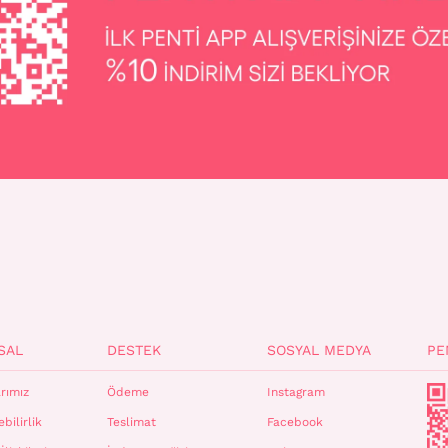
SAL
DESTEK
SOSYAL MEDYA
PE
rımız
Ödeme
Instagram
bilirlik
Teslimat
Facebook