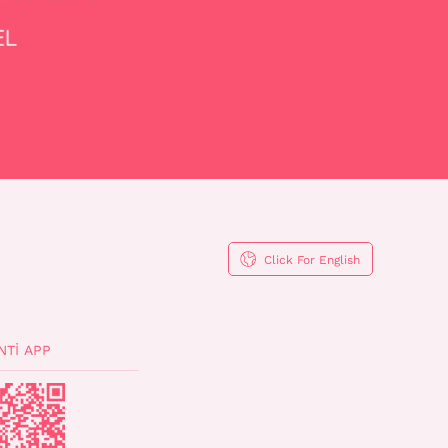
Click For English
NTI APP