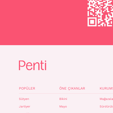
POPÜLER
ÖNE ÇIKANLAR
KURUM
Sütyen
Bikini
Mağazala
Jartiyer
Mayo
Sürdürüle