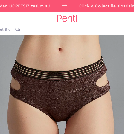
TSİZ teslim al!
Click & Collect ile siparişini online
 Bikini Altı