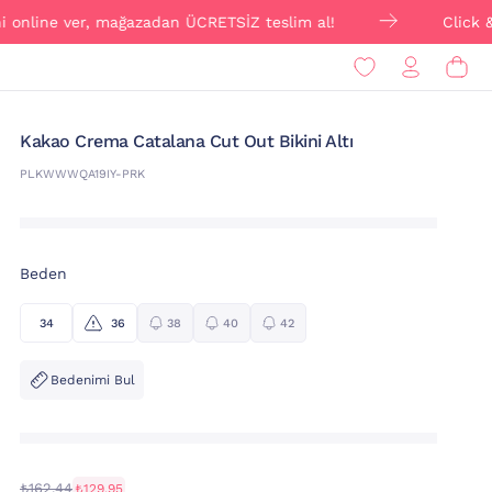
 ver, mağazadan ÜCRETSİZ teslim al!
Click & Collect 
Kakao Crema Catalana Cut Out Bikini Altı
PLKWWWQA19IY-PRK
Beden
34
36
38
40
42
Bedenimi Bul
₺162,44
₺129,95