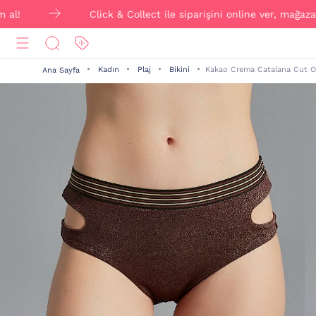
Click & Collect ile siparişini online ver, mağazadan ÜCRE
Kadın
Plaj
Bikini
Kakao Crema Catalana Cut Out
Ana Sayfa