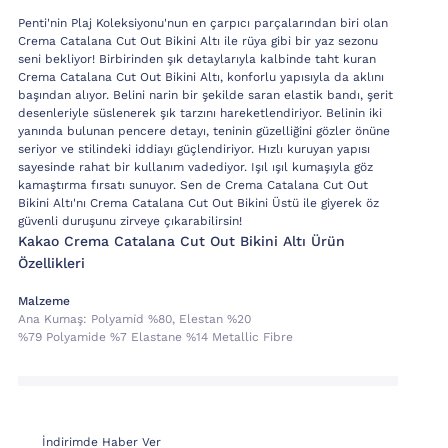
Penti'nin Plaj Koleksiyonu'nun en çarpıcı parçalarından biri olan
Crema Catalana Cut Out Bikini Altı ile rüya gibi bir yaz sezonu
seni bekliyor! Birbirinden şık detaylarıyla kalbinde taht kuran
Crema Catalana Cut Out Bikini Altı, konforlu yapısıyla da aklını
başından alıyor. Belini narin bir şekilde saran elastik bandı, şerit
desenleriyle süslenerek şık tarzını hareketlendiriyor. Belinin iki
yanında bulunan pencere detayı, teninin güzelliğini gözler önüne
seriyor ve stilindeki iddiayı güçlendiriyor. Hızlı kuruyan yapısı
sayesinde rahat bir kullanım vadediyor. Işıl ışıl kumaşıyla göz
kamaştırma fırsatı sunuyor. Sen de Crema Catalana Cut Out
Bikini Altı'nı Crema Catalana Cut Out Bikini Üstü ile giyerek öz
güvenli duruşunu zirveye çıkarabilirsin!
Kakao Crema Catalana Cut Out Bikini Altı Ürün
Özellikleri
Malzeme
Ana Kumaş:
Polyami̇d %80, Elestan %20
%79 Polyamide %7 Elastane %14 Metallic Fibre
İndirimde Haber Ver