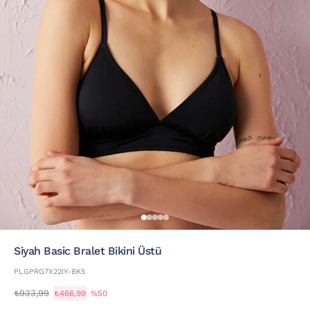
Siyah Basic Bralet Bikini Üstü
PLGPRG7X22IY-BK5
₺933,99
₺466,99
%50