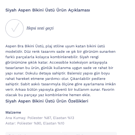
Si̇yah Aspen Bikini Üstü Ürün Açıklaması
Hepsi testi geçti
Aspen Bra Bikini Üstü, plaj stiline uyum katan bikini üstü
modelidir. Düz renk tasarımı sade ve şık bir görünüm sunarken
farklı parçalarla kolayca kombinlenebilir. Siyah rengi
görünümüne şıklık katar. Accessible koleksiyon anlayışıyla
tasarlanan bu ürün, günlük kullanıma uygun sade ve rahat bir
yapı sunar. Dokulu detaya sahiptir. Balensiz yapısı gün boyu
rahat hareket etmene yardımcı olur. Çıkarılabilir pedlere
sahiptir. Sabit askılı tasarımıyla ölçüne göre ayarlamana imkân
verir. Arkası bütün yapısıyla güvenli bir kullanım sunar. Favorin
olacak bu parçayı yaz kombinlerine hemen ekle.
Si̇yah Aspen Bikini Üstü Ürün Özellikleri
Malzeme
Ana Kumaş:
Poli̇ester %87, Elastan %13
Astar:
Poli̇ester %90, Elastan %10