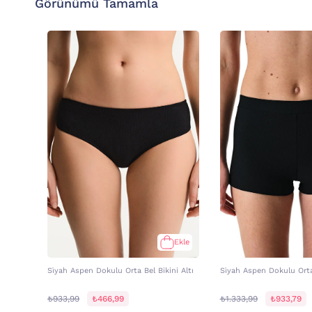
Görünümü Tamamla
Ekle
Si̇yah Aspen Dokulu Orta Bel Bikini Altı
Si̇yah Aspen Dokulu Orta 
₺933,99
₺466,99
₺1.333,99
₺933,79