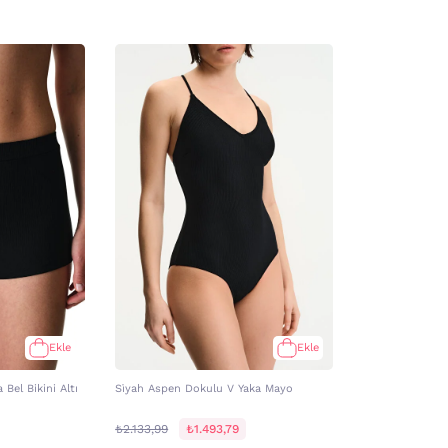
Ekle
Ekle
Bel Bikini Altı
Si̇yah Aspen Dokulu V Yaka Mayo
₺2.133,99
₺1.493,79