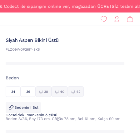
t ile siparişini online ver, mağazadan ÜCRETSİZ teslim al!
Si̇yah Aspen Bikini Üstü
PLZO9WOP26IY-BK5
Beden
34
36
38
40
42
Bedenimi Bul
Görseldeki mankenin ölçüsü
Beden S/36, Boy 173 cm, Göğüs 78 cm, Bel 61 cm, Kalça 90 cm