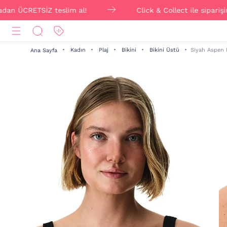
RETSİZ teslim al!
Click & Collect ile siparişini onl
Kadın
Plaj
Bikini
Bikini Üstü
Si̇yah Aspen 
Ana Sayfa