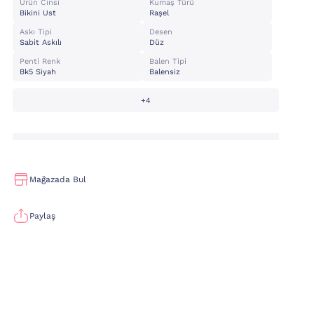
Ürün Cinsi
Kumaş Türü
Bikini Ust
Raşel
Askı Tipi
Desen
Sabit Askılı
Düz
Penti Renk
Balen Tipi
Bk5 Si̇yah
Balensiz
+4
Mağazada Bul
Paylaş