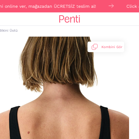
ine ver, mağazadan ÜCRETSİZ teslim al!
Click & Collec
Bikini Üstü
Kombini Gör