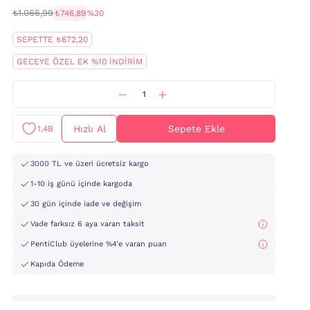
₺1.066,99
₺746,89
%30
SEPETTE ₺672,20
GECEYE ÖZEL EK %10 İNDİRİM
Hızlı Al
Sepete Ekle
1,4B
3000 TL ve üzeri ücretsiz kargo
1-10 iş günü içinde kargoda
30 gün içinde iade ve değişim
Vade farksız 6 aya varan taksit
PentiClub üyelerine %4'e varan puan
Kapıda Ödeme