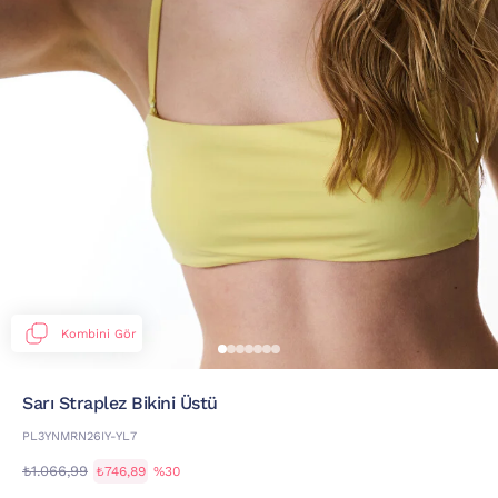
Kombini Gör
Sarı Straplez Bikini Üstü
PL3YNMRN26IY-YL7
₺1.066,99
₺746,89
%30