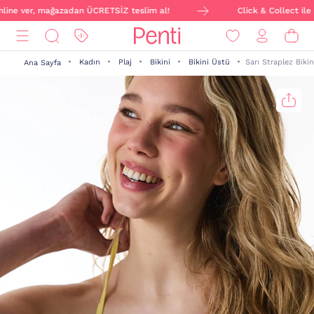
nline ver, mağazadan ÜCRETSİZ teslim al!
Click & Collect ile s
Kadın
Plaj
Bikini
Bikini Üstü
Sarı Straplez Biki
Ana Sayfa