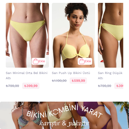
Ekle
Ekle
Sarı Minimal Orta Bel Bikini
Sarı Push Up Bikini Üstü
Sarı Ring Düşük Bel 
Altı
Altı
₺1.199,99
₺599,99
₺799,99
₺399,99
₺799,99
₺399,9