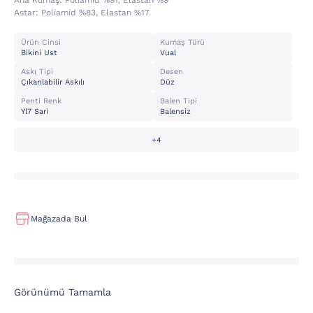
Ana Kumaş:
Poli̇ami̇d %91, Elastan %9
Astar:
Poli̇ami̇d %83, Elastan %17
Ürün Cinsi
Kumaş Türü
Bikini Ust
Vual
Askı Tipi
Desen
Çıkarılabilir Askılı
Düz
Penti Renk
Balen Tipi
Yl7 Sari
Balensiz
+4
Mağazada Bul
Görünümü Tamamla