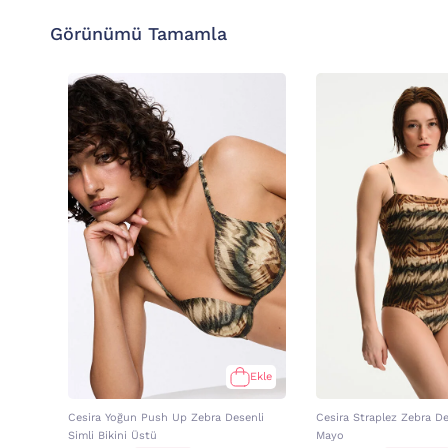
Görünümü Tamamla
Ekle
Cesira Yoğun Push Up Zebra Desenli
Cesira Straplez Zebra De
Simli Bikini Üstü
Mayo