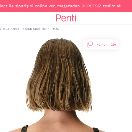
 siparişini online ver, mağazadan ÜCRETSİZ teslim al!
V Yaka Zebra Desenli Simli Bikini Üstü
Kombini Gör