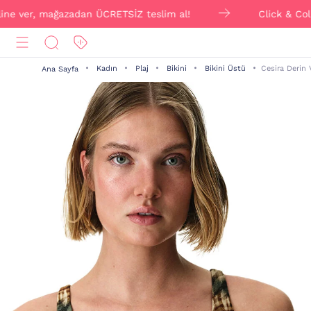
er, mağazadan ÜCRETSİZ teslim al!
Click & Collect ile
Kadın
Plaj
Bikini
Bikini Üstü
Cesira Derin 
Ana Sayfa