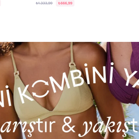
₺1.333,99
₺666,99