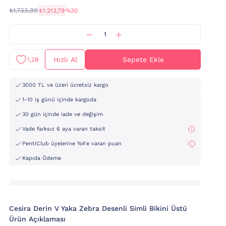
₺1.733,99
₺1.213,79
%30
Hızlı Al
Sepete Ekle
1,2B
3000 TL ve üzeri ücretsiz kargo
1-10 iş günü içinde kargoda
30 gün içinde iade ve değişim
Vade farksız 6 aya varan taksit
PentiClub üyelerine %4'e varan puan
Kapıda Ödeme
Cesira Derin V Yaka Zebra Desenli Simli Bikini Üstü
Ürün Açıklaması