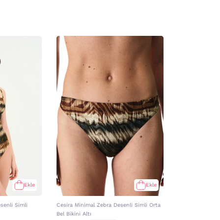
Ekle
Ekle
senli Simli
Cesira Minimal Zebra Desenli Simli Orta
Bel Bikini Altı