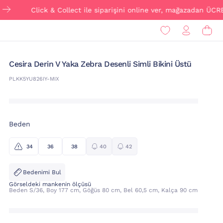
Click & Collect ile siparişini online ver, mağazadan ÜCRETSİZ tes
Cesira Derin V Yaka Zebra Desenli Simli Bikini Üstü
PLKK5YU826IY-MIX
Beden
34
36
38
40
42
Bedenimi Bul
Görseldeki mankenin ölçüsü
Beden S/36, Boy 177 cm, Göğüs 80 cm, Bel 60,5 cm, Kalça 90 cm