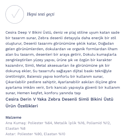
Hepsi testi geçti
Cesira Deep V Bikini Üstü, deniz ve plaj stiline uyum katan sade
bir tasarım sunar, Zebra desenli detayıyla daha enerjik bir stil
oluşturur, Desenli tasarımı görünümüne şıklık katar, Doğadan
gelen görünümlerden, dokulardan ve organik formlardan ilham
alan bu tasarım, desenleri bir araya getirir, Dokulu kumaşlarla
zenginleştirilen yüzey yapısı, ürüne şık ve özgün bir karakter
kazandırır, Simli, Metal aksesuarları ile görünümüne şık bir
dokunuş ekler, Su tasarrufu sağlayan dijital baskı tekniğiyle
üretilmiştir, Balensiz yapısı konforlu bir kullanım sunar,
Çıkarılabilir pedlere sahiptir, Ayarlanabilir askıları ölçüne göre
ayarlama imkânı verir, Sırtı kancalı yapısıyla güvenli bir kullanım
sunar, Hemen keşfet, konforu yanında taşı
Cesira Derin V Yaka Zebra Desenli Simli Bikini Üstü
Ürün Özellikleri
Malzeme
Ana Kumaş:
Poli̇ester %64, Metali̇k İpli̇k %16, Poli̇ami̇d %12,
Elastan %8
Astar:
Poli̇ester %90, Elastan %10