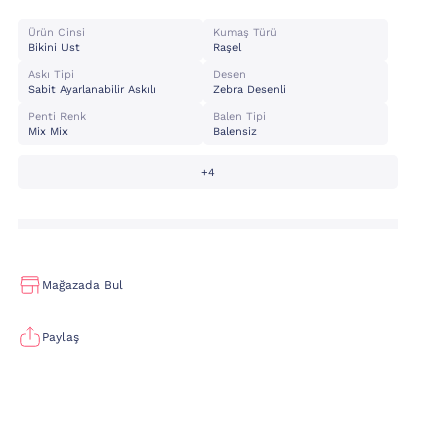
Ürün Cinsi
Kumaş Türü
Bikini Ust
Raşel
Askı Tipi
Desen
Sabit Ayarlanabilir Askılı
Zebra Desenli
Penti Renk
Balen Tipi
Mix Mix
Balensiz
+4
Mağazada Bul
Paylaş