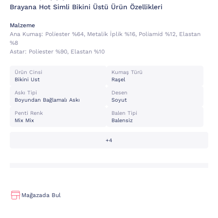
Brayana Hot Simli Bikini Üstü Ürün Özellikleri
Malzeme
Ana Kumaş:
Poli̇ester %64, Metali̇k İpli̇k %16, Poli̇ami̇d %12, Elastan
%8
Astar:
Poli̇ester %90, Elastan %10
Ürün Cinsi
Kumaş Türü
Bikini Ust
Raşel
Askı Tipi
Desen
Boyundan Bağlamalı Askı
Soyut
Penti Renk
Balen Tipi
Mix Mix
Balensiz
+4
Mağazada Bul