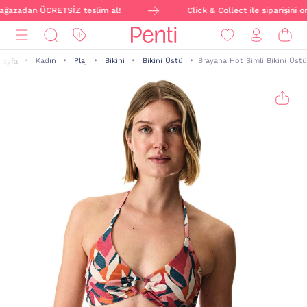
ağazadan ÜCRETSİZ teslim al!
Click & Collect ile siparişini o
Kadın
Plaj
Bikini
Bikini Üstü
Brayana Hot Simli Bikini Üstü
Sayfa