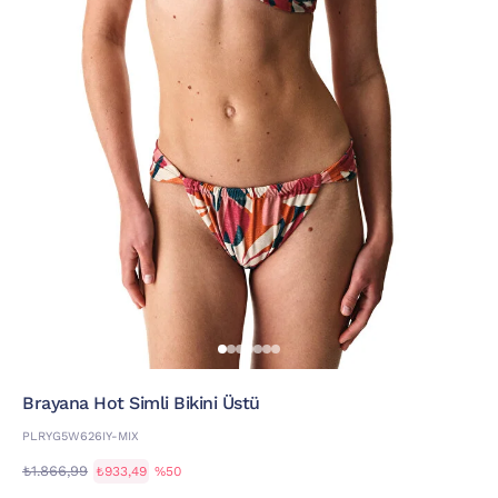
Brayana Hot Simli Bikini Üstü
PLRYG5W626IY-MIX
₺1.866,99
₺933,49
%50