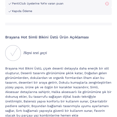
PentiClub üyelerine %4'e varan puan
Kapıda Ödeme
Brayana Hot Simli Bikini Üstü Ürün Açıklaması
Hepsi testi geçti
Brayana Hot Bikini Üstü, çiçek desenli detayıyla daha enerjik bir stil
oluşturur, Desenli tasarımı görünümüne şıklık katar, Doğadan gelen
görünümlerden, dokulardan ve organik formlardan ilham alan bu
tasarım, desenleri bir araya getirir, Dokulu kumaşlarla zenginleştirilen
yüzey yapısı, ürüne şık ve özgün bir karakter kazandırır, Simli,
Aksesuar detaylarına sahiptir, Halka aksesuarlı ile görünümüne şık bir
dokunuş ekler, Su tasarrufu sağlayan dijital baskı tekniğiyle
üretilmiştir, Balensiz yapısı konforlu bir kullanım sunar, Çıkarılabilir
pedlere sahiptir, Boyundan bağlamalı tasarımıyla uyumu ayarlamanı
sağlar, Sırtı bağlamalı yapısıyla güvenli bir kullanım sunar, Favorin
olacak bu parçayı yaz kombinlerine hemen ekle