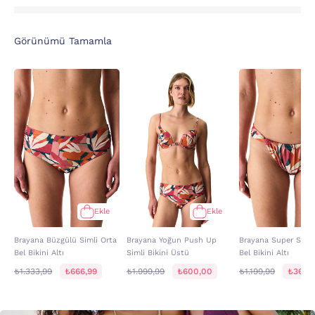
Görünümü Tamamla
Ekle
Ekle
Brayana Büzgülü Simli Orta
Brayana Yoğun Push Up
Brayana Super Simli
Bel Bikini Altı
Simli Bikini Üstü
Bel Bikini Altı
₺1.333,99
₺666,99
₺1.999,99
₺600,00
₺1.199,99
₺360,