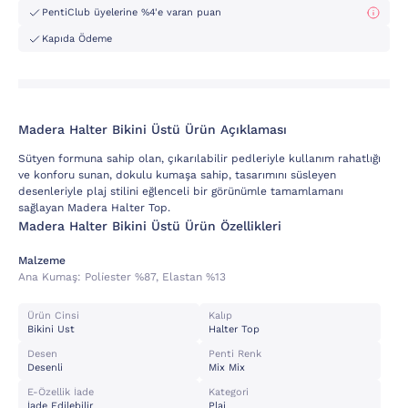
PentiClub üyelerine %4'e varan puan
Kapıda Ödeme
Madera Halter Bikini Üstü Ürün Açıklaması
Sütyen formuna sahip olan, çıkarılabilir pedleriyle kullanım rahatlığı
ve konforu sunan, dokulu kumaşa sahip, tasarımını süsleyen
desenleriyle plaj stilini eğlenceli bir görünümle tamamlamanı
sağlayan Madera Halter Top.
Madera Halter Bikini Üstü Ürün Özellikleri
Malzeme
Ana Kumaş:
Poli̇ester %87, Elastan %13
Ürün Cinsi
Kalıp
Bikini Ust
Halter Top
Desen
Penti Renk
Desenli
Mix Mix
E-Özellik İade
Kategori
İade Edilebilir
Plaj