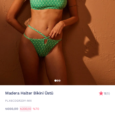
Madera Halter Bikini Üstü
5
(5)
PLX6CDGR23IY-MIX
₺666,99
₺200,10
%70