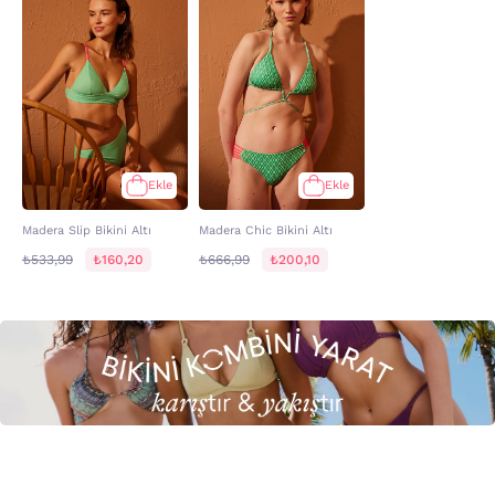
Ekle
Ekle
Madera Slip Bikini Altı
Madera Chic Bikini Altı
₺533,99
₺160,20
₺666,99
₺200,10