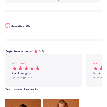
Mağazada Bul
Değerlendirmeler
5
(5)
Mükemmel
Mükemme
Rengi çok güzel.
Duruşuna 
R****** B*****
M***** G*
Görünümü Tamamla