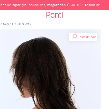
 siparişini online ver, mağazadan ÜCRETSİZ teslim al!
ah Üçgen Fit Bikini Üstü
Kombini Gör