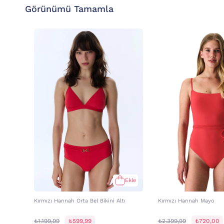
Görünümü Tamamla
Ekle
Kırmızı Hannah Orta Bel Bikini Altı
Kırmızı Hannah Mayo
₺1.199,99
₺599,99
₺2.399,99
₺720,00