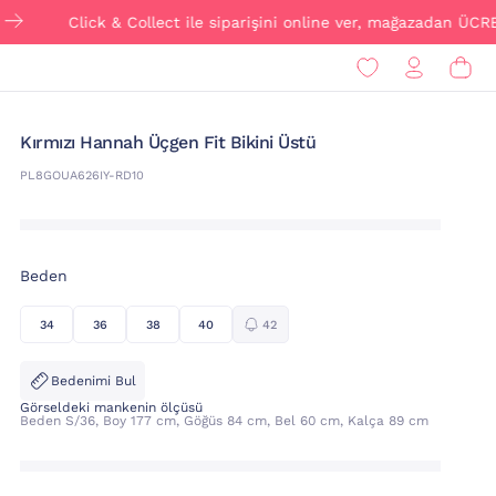
Click & Collect ile siparişini online ver, mağazadan ÜCRETSİZ tes
Kırmızı Hannah Üçgen Fit Bikini Üstü
PL8GOUA626IY-RD10
Beden
34
36
38
40
42
Bedenimi Bul
Görseldeki mankenin ölçüsü
Beden S/36, Boy 177 cm, Göğüs 84 cm, Bel 60 cm, Kalça 89 cm