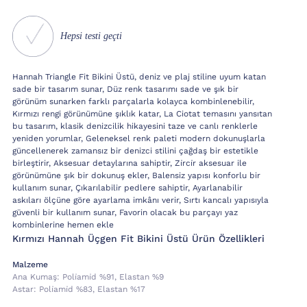
Hepsi testi geçti
Hannah Triangle Fit Bikini Üstü, deniz ve plaj stiline uyum katan
sade bir tasarım sunar, Düz renk tasarımı sade ve şık bir
görünüm sunarken farklı parçalarla kolayca kombinlenebilir,
Kırmızı rengi görünümüne şıklık katar, La Ciotat temasını yansıtan
bu tasarım, klasik denizcilik hikayesini taze ve canlı renklerle
yeniden yorumlar, Geleneksel renk paleti modern dokunuşlarla
güncellenerek zamansız bir denizci stilini çağdaş bir estetikle
birleştirir, Aksesuar detaylarına sahiptir, Zi̇rci̇r aksesuar ile
görünümüne şık bir dokunuş ekler, Balensiz yapısı konforlu bir
kullanım sunar, Çıkarılabilir pedlere sahiptir, Ayarlanabilir
askıları ölçüne göre ayarlama imkânı verir, Sırtı kancalı yapısıyla
güvenli bir kullanım sunar, Favorin olacak bu parçayı yaz
kombinlerine hemen ekle
Kırmızı Hannah Üçgen Fit Bikini Üstü Ürün Özellikleri
Malzeme
Ana Kumaş:
Poli̇ami̇d %91, Elastan %9
Astar:
Poli̇ami̇d %83, Elastan %17