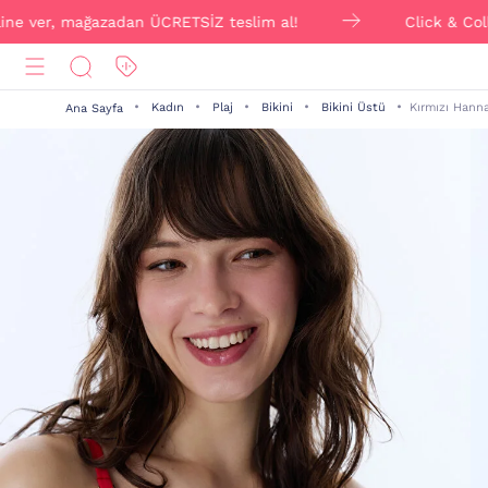
r, mağazadan ÜCRETSİZ teslim al!
Click & Collect ile
Kadın
Plaj
Bikini
Bikini Üstü
Kırmızı Hann
Ana Sayfa