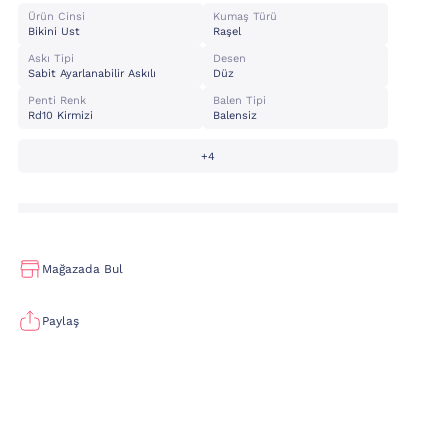
Ürün Cinsi
Kumaş Türü
Bikini Ust
Raşel
Askı Tipi
Desen
Sabit Ayarlanabilir Askılı
Düz
Penti Renk
Balen Tipi
Rd10 Kirmizi
Balensiz
+4
Mağazada Bul
Paylaş