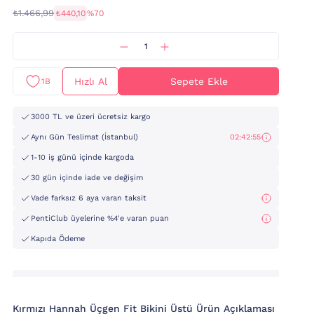
₺1.466,99
₺440,10
%70
Hızlı Al
Sepete Ekle
1B
3000 TL ve üzeri ücretsiz kargo
Aynı Gün Teslimat (İstanbul)
02:42:53
1-10 iş günü içinde kargoda
30 gün içinde iade ve değişim
Vade farksız 6 aya varan taksit
PentiClub üyelerine %4'e varan puan
Kapıda Ödeme
Kırmızı Hannah Üçgen Fit Bikini Üstü Ürün Açıklaması