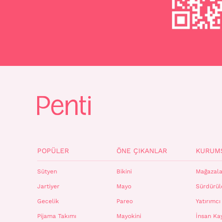
POPÜLER
ÖNE ÇIKANLAR
KURUM
Sütyen
Bikini
Mağazala
Jartiyer
Mayo
Sürdürüle
Gecelik
Pareo
Yatırımcı 
Pijama Takımı
Mayokini
İnsan Ka