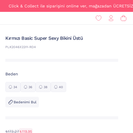
ck & Collect ile siparişini online ver, mağazadan ÜCRETSİZ teslim 
Kırmızı Basic Super Sexy Bikini Üstü
PLK2046X22IY-RD4
Beden
34
36
38
40
Bedenimi Bul
₺173,27
₺119,95