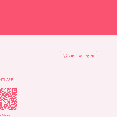
Click For English
NTI APP
 Store