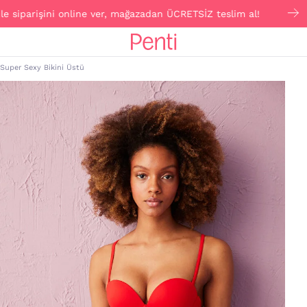
arişini online ver, mağazadan ÜCRETSİZ teslim al!
Cli
 Super Sexy Bikini Üstü