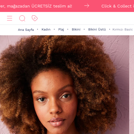
ağazadan ÜCRETSİZ teslim al!
Click & Collect ile sip
Kadın
Plaj
Bikini
Bikini Üstü
Kırmızı Basic
Ana Sayfa