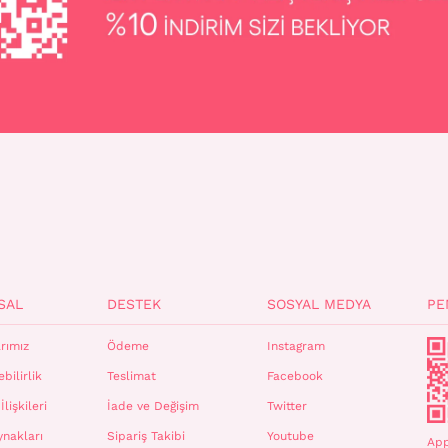
SAL
DESTEK
SOSYAL MEDYA
PE
rımız
Ödeme
Instagram
bilirlik
Teslimat
Facebook
İlişkileri
İade ve Değişim
Twitter
ynakları
Sipariş Takibi
Youtube
App