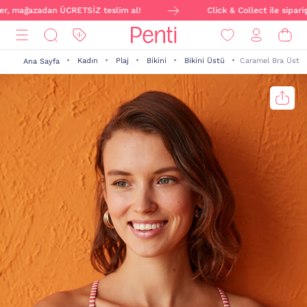
er, mağazadan ÜCRETSİZ teslim al!
Click & Collect ile siparişi
Kadın
Plaj
Bikini
Bikini Üstü
Caramel Bra Üst
Ana Sayfa