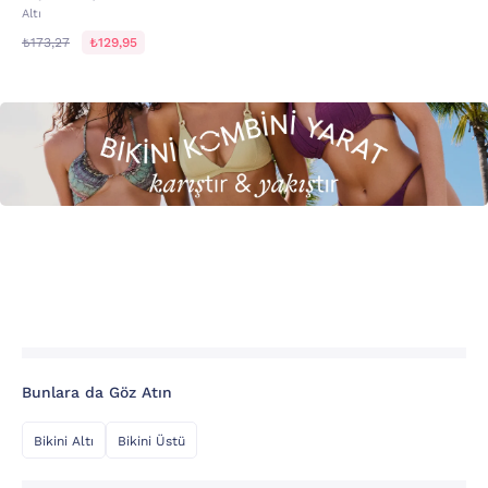
Altı
₺173,27
₺129,95
Bunlara da Göz Atın
Bikini Altı
Bikini Üstü