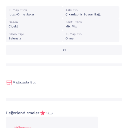
Kumaş Türü
Askı Tipi
İptal-Örme Jakar
Çıkarılabilir Boyun Bağlı
Desen
Penti Renk
Çiçekli
Mix Mix
Balen Tipi
Kumaş Tipi
Balensiz
Örme
+1
Mağazada Bul
Değerlendirmeler
5
(5)
Mükemmel