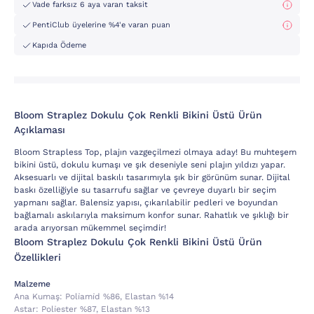
Vade farksız 6 aya varan taksit
PentiClub üyelerine %4'e varan puan
Kapıda Ödeme
Bloom Straplez Dokulu Çok Renkli Bikini Üstü Ürün
Açıklaması
Bloom Strapless Top, plajın vazgeçilmezi olmaya aday! Bu muhteşem
bikini üstü, dokulu kumaşı ve şık deseniyle seni plajın yıldızı yapar.
Aksesuarlı ve dijital baskılı tasarımıyla şık bir görünüm sunar. Dijital
baskı özelliğiyle su tasarrufu sağlar ve çevreye duyarlı bir seçim
yapmanı sağlar. Balensiz yapısı, çıkarılabilir pedleri ve boyundan
bağlamalı askılarıyla maksimum konfor sunar. Rahatlık ve şıklığı bir
arada arıyorsan mükemmel seçimdir!
Bloom Straplez Dokulu Çok Renkli Bikini Üstü Ürün
Özellikleri
Malzeme
Ana Kumaş:
Poli̇ami̇d %86, Elastan %14
Astar:
Poli̇ester %87, Elastan %13