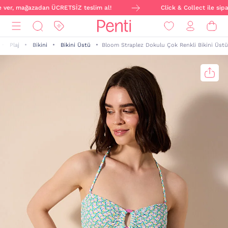
e ver, mağazadan ÜCRETSİZ teslim al!
Click & Collect ile sipar
Plaj
Bikini
Bikini Üstü
Bloom Straplez Dokulu Çok Renkli Bikini Üstü