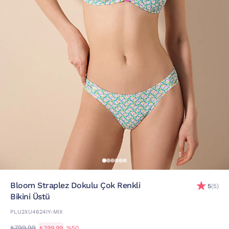
Bloom Straplez Dokulu Çok Renkli
5
(5)
Bikini Üstü
PLU2XU4624IY-MIX
₺799,99
₺399,99
%50