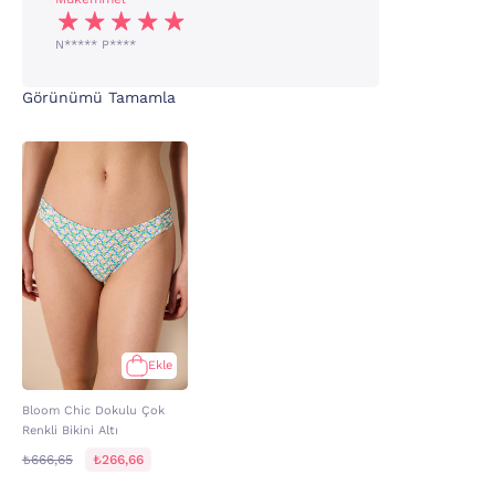
N***** P****
Görünümü Tamamla
Ekle
Bloom Chic Dokulu Çok
Renkli Bikini Altı
₺666,65
₺266,66