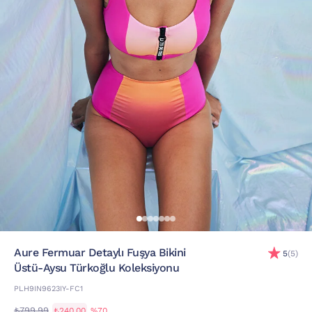
Aure Fermuar Detaylı Fuşya Bikini
5
(5)
Üstü-Aysu Türkoğlu Koleksiyonu
PLH9IN9623IY-FC1
₺799,99
₺240,00
%70