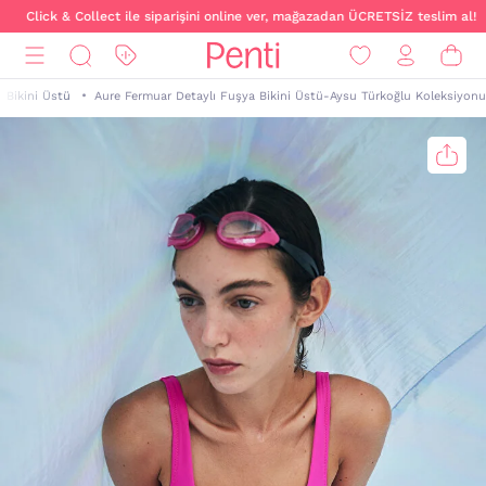
Click & Collect ile siparişini online ver, mağazadan ÜCRETSİZ teslim al!
Bikini Üstü
Aure Fermuar Detaylı Fuşya Bikini Üstü-Aysu Türkoğlu Koleksiyonu