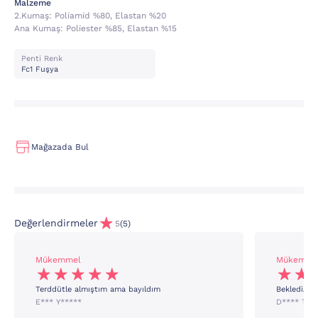
Malzeme
2.kumaş:
Poli̇ami̇d %80, Elastan %20
Ana Kumaş:
Poli̇ester %85, Elastan %15
Penti Renk
Fc1 Fuşya
Mağazada Bul
Değerlendirmeler
5
(5)
Mükemmel
Mükemme
Terddütle almıştım ama bayıldım
BeklediÄim
E*** Y*****
D**** T**