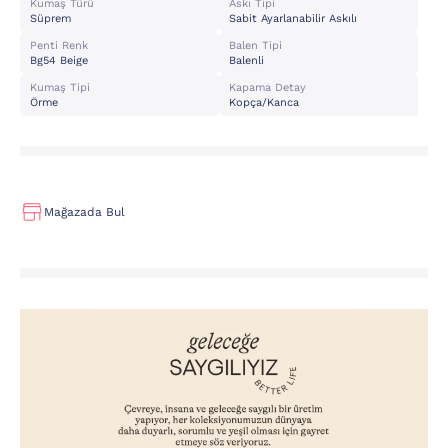
Kumaş Türü
Askı Tipi
Süprem
Sabit Ayarlanabilir Askılı
Penti Renk
Balen Tipi
Bg54 Beige
Balenli
Kumaş Tipi
Kapama Detay
Örme
Kopça/kanca
Mağazada Bul