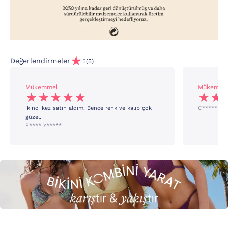
Değerlendirmeler
5
(5)
Mükemmel
Mükemme
ikinci kez satın aldım. Bence renk ve kalıp çok
C***** Ş*
güzel.
F**** Y*****