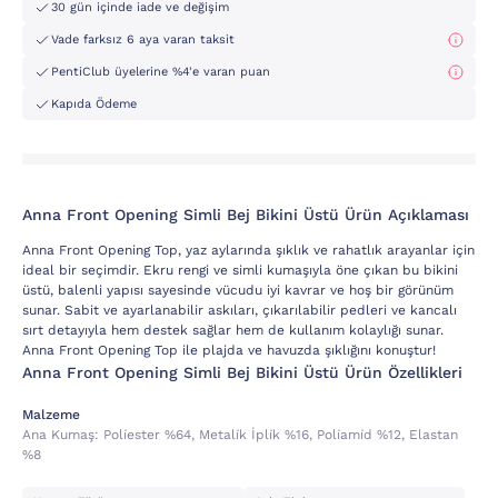
30 gün içinde iade ve değişim
Vade farksız 6 aya varan taksit
PentiClub üyelerine %4'e varan puan
Kapıda Ödeme
Anna Front Opening Simli Bej Bikini Üstü Ürün Açıklaması
Anna Front Opening Top, yaz aylarında şıklık ve rahatlık arayanlar için
ideal bir seçimdir. Ekru rengi ve simli kumaşıyla öne çıkan bu bikini
üstü, balenli yapısı sayesinde vücudu iyi kavrar ve hoş bir görünüm
sunar. Sabit ve ayarlanabilir askıları, çıkarılabilir pedleri ve kancalı
sırt detayıyla hem destek sağlar hem de kullanım kolaylığı sunar.
Anna Front Opening Top ile plajda ve havuzda şıklığını konuştur!
Anna Front Opening Simli Bej Bikini Üstü Ürün Özellikleri
Malzeme
Ana Kumaş:
Poli̇ester %64, Metali̇k İpli̇k %16, Poli̇ami̇d %12, Elastan
%8