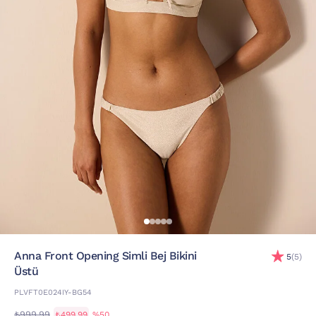
Anna Front Opening Simli Bej Bikini
5
(5)
Üstü
PLVFT0E024IY-BG54
₺999,99
₺499,99
%50