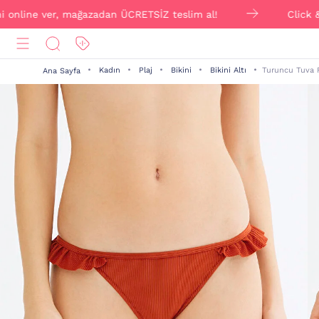
ine ver, mağazadan ÜCRETSİZ teslim al!
Click & Collec
Kadın
Plaj
Bikini
Bikini Altı
Turuncu Tuva Fr
Ana Sayfa