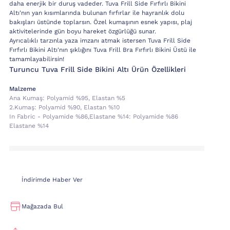
daha enerjik bir duruş vadeder. Tuva Frill Side Fırfırlı Bikini
Altı'nın yan kısımlarında bulunan fırfırlar ile hayranlık dolu
bakışları üstünde toplarsın. Özel kumaşının esnek yapısı, plaj
aktivitelerinde gün boyu hareket özgürlüğü sunar.
Ayrıcalıklı tarzınla yaza imzanı atmak istersen Tuva Frill Side
Fırfırlı Bikini Altı'nın şıklığını Tuva Frill Bra Fırfırlı Bikini Üstü ile
tamamlayabilirsin!
Turuncu Tuva Frill Side Bikini Altı Ürün Özellikleri
Malzeme
Ana Kumaş:
Polyami̇d %95, Elastan %5
2.kumaş:
Polyami̇d %90, Elastan %10
In Fabric - Polyamide %86,elastane %14:
Polyamide %86
Elastane %14
İndirimde Haber Ver
Mağazada Bul