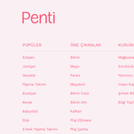
POPÜLER
ÖNE ÇIKANLAR
KURUM
Sütyen
Bikini
Mağazala
Jartiyer
Mayo
Sürdürüle
Gecelik
Pareo
Yatırımcı 
Pijama Takımı
Mayokini
İnsan Ka
Bustiyer
Bikini Üstü
Şirket Bil
Korse
Bikini Altı
Bilgi To
Babydoll
Kaftan
Slip
Plaj Elbisesi
Erkek Pijama Takımı
Plaj Çanta