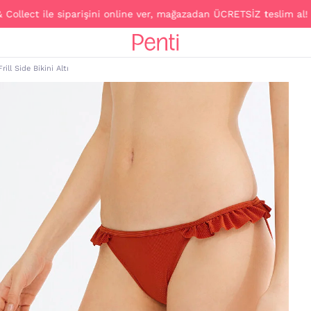
t ile siparişini online ver, mağazadan ÜCRETSİZ teslim al!
ill Side Bikini Altı