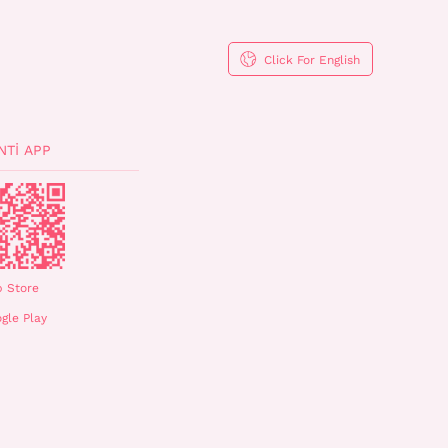
Click For English
NTI APP
 Store
gle Play