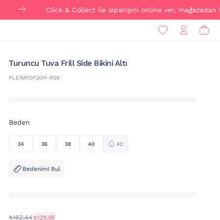
Click & Collect ile siparişini online ver, mağazadan ÜCRETS
Turuncu Tuva Frill Side Bikini Altı
PLE1MYOP20IY-RG6
Beden
34
36
38
40
42
Bedenimi Bul
₺162,44
₺129,95