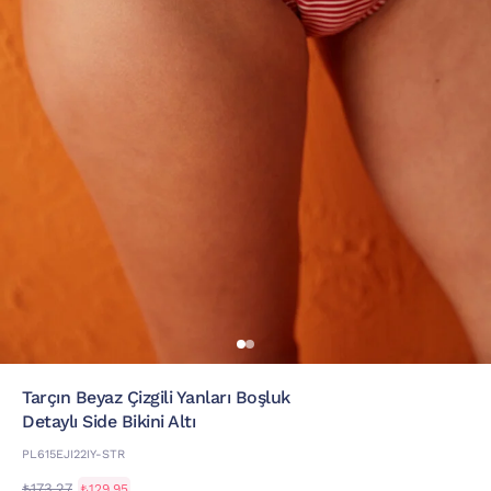
Tarçın Beyaz Çizgili Yanları Boşluk
Detaylı Side Bikini Altı
PL615EJI22IY-STR
₺173,27
₺129,95