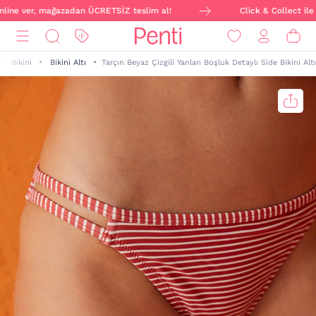
nline ver, mağazadan ÜCRETSİZ teslim al!
Click & Collect ile s
Bikini
Bikini Altı
Tarçın Beyaz Çizgili Yanları Boşluk Detaylı Side Bikini Altı