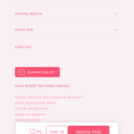
SOSYAL MEDYA
PENTI APP
ENGLISH
Bültene Üye Ol
Penti ©2024 Tüm hakkı saklıdır.
Kişisel Verilerin Korunması ve İşlenmesi
Çerez Aydınlatma Metni
Gizlilik ve Güvenlik
Kullanım Koşulları
Çerez Yönetimi
WhatsApp İletişim Aydınlatma Metni
Hızlı Al
Sepete Ekle
913