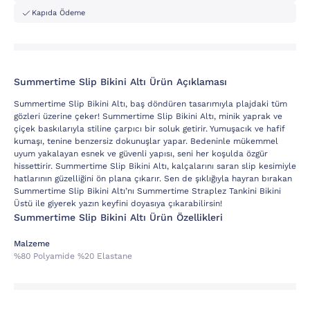
Kapıda Ödeme
Summertime Slip Bikini Altı Ürün Açıklaması
Summertime Slip Bikini Altı, baş döndüren tasarımıyla plajdaki tüm
gözleri üzerine çeker! Summertime Slip Bikini Altı, minik yaprak ve
çiçek baskılarıyla stiline çarpıcı bir soluk getirir. Yumuşacık ve hafif
kumaşı, tenine benzersiz dokunuşlar yapar. Bedeninle mükemmel
uyum yakalayan esnek ve güvenli yapısı, seni her koşulda özgür
hissettirir. Summertime Slip Bikini Altı, kalçalarını saran slip kesimiyle
hatlarının güzelliğini ön plana çıkarır. Sen de şıklığıyla hayran bırakan
Summertime Slip Bikini Altı’nı Summertime Straplez Tankini Bikini
Üstü ile giyerek yazın keyfini doyasıya çıkarabilirsin!
Summertime Slip Bikini Altı Ürün Özellikleri
Malzeme
%80 Polyamide %20 Elastane