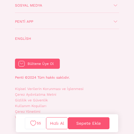
SOSYAL MEDYA
PENTI APP
ENGLISH
Bültene Üye Ol
Penti ©2024 Tüm hakkı saklıdır.
Kişisel Verilerin Korunması ve İşlenmesi
Çerez Aydınlatma Metni
Gizlilik ve Güvenlik
Kullanım Koşulları
Çerez Yönetimi
WhatsApp İletişim Aydınlatma Metni
Hızlı Al
Sepete Ekle
55