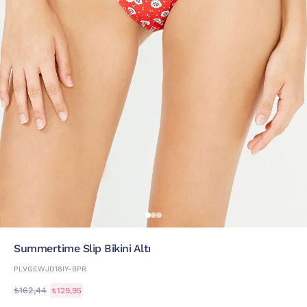
Summertime Slip Bikini Altı
PLVGEWJD18IY-BPR
₺162,44
₺129,95