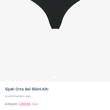
Si̇yah Orta Bel Bikini Altı
PLKPGPH626IY-BK5
₺799,99
₺399,99
%50