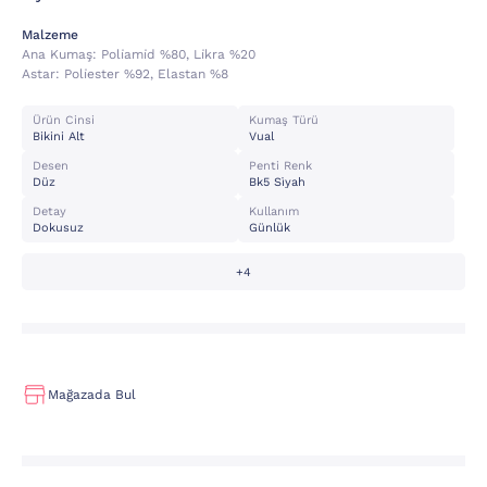
Malzeme
Ana Kumaş:
Poli̇ami̇d %80, Li̇kra %20
Astar:
Poli̇ester %92, Elastan %8
Ürün Cinsi
Kumaş Türü
Bikini Alt
Vual
Desen
Penti Renk
Düz
Bk5 Si̇yah
Detay
Kullanım
Dokusuz
Günlük
+4
Mağazada Bul