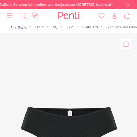
ollect ile siparişini online ver, mağazadan ÜCRETSİZ teslim al!
Kadın
Plaj
Bikini
Bikini Altı
Si̇yah Orta Bel Bikin
Ana Sayfa