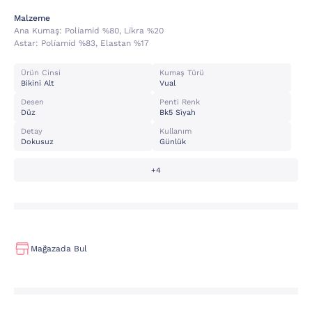
Malzeme
Ana Kumaş:
Poli̇ami̇d %80, Li̇kra %20
Astar:
Poli̇ami̇d %83, Elastan %17
Ürün Cinsi
Kumaş Türü
Bikini Alt
Vual
Desen
Penti Renk
Düz
Bk5 Si̇yah
Detay
Kullanım
Dokusuz
Günlük
+4
Mağazada Bul