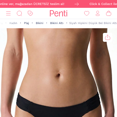
nline ver, mağazadan ÜCRETSİZ teslim al!
Click & Collect ile s
Kadın
Plaj
Bikini
Bikini Altı
Si̇yah Hipkini Düşük Bel Bikini Altı
fa