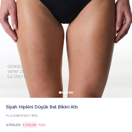
Si̇yah Hipkini Düşük Bel Bikini Altı
PLGJ0BKW26IY-BK5
₺799,99
₺399,99
%50