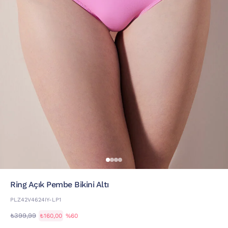
Ring Açık Pembe Bikini Altı
PLZ42V4624IY-LP1
₺399,99
₺160,00
%60