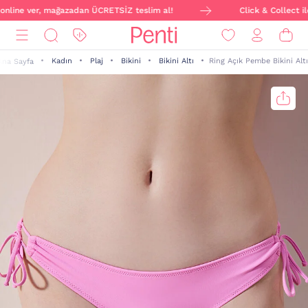
online ver, mağazadan ÜCRETSİZ teslim al!
Click & Collect ile 
Kadın
Plaj
Bikini
Bikini Altı
Ring Açık Pembe Bikini Altı
Ana Sayfa