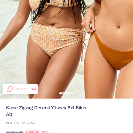
Kombini Gör
Kacie Zigzag Desenli Yüksek Bel Bikini
Altı
PLXTGAJC26IY-MIX
₺1.333,99
₺400,20
%70