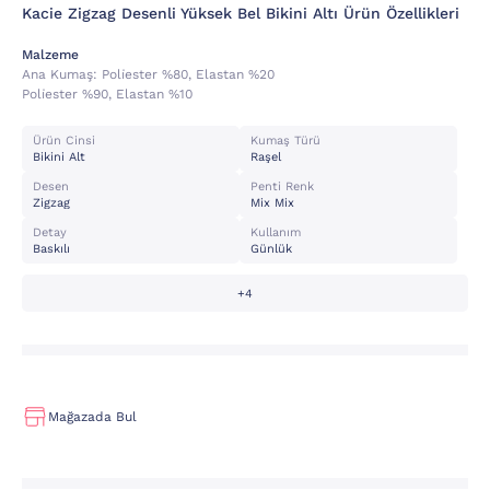
Kacie Zigzag Desenli Yüksek Bel Bikini Altı Ürün Özellikleri
Malzeme
Ana Kumaş:
Poli̇ester %80, Elastan %20
Poli̇ester %90, Elastan %10
Ürün Cinsi
Kumaş Türü
Bikini Alt
Raşel
Desen
Penti Renk
Zigzag
Mix Mix
Detay
Kullanım
Baskılı
Günlük
+4
Mağazada Bul