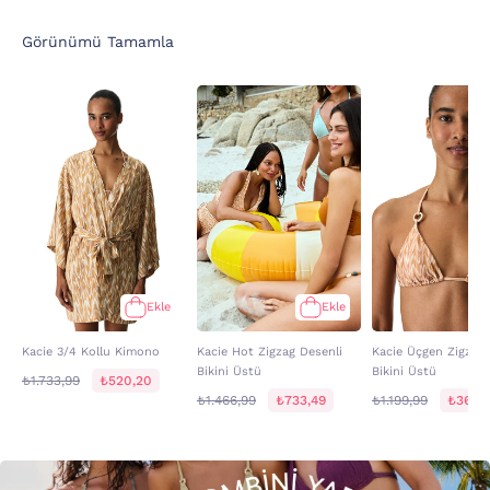
Görünümü Tamamla
Ekle
Ekle
Kacie 3/4 Kollu Kimono
Kacie Hot Zigzag Desenli
Kacie Üçgen Zigzag 
Bikini Üstü
Bikini Üstü
₺1.733,99
₺520,20
₺1.466,99
₺733,49
₺1.199,99
₺360,