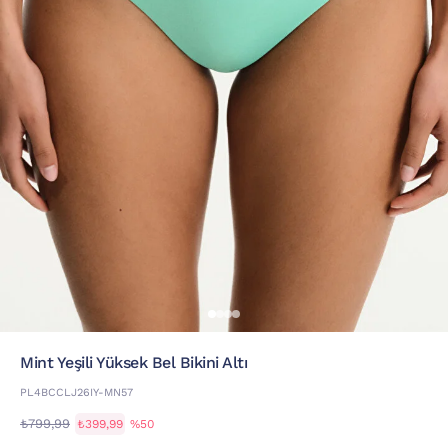
Mint Yeşili Yüksek Bel Bikini Altı
PL4BCCLJ26IY-MN57
₺799,99
₺399,99
%50