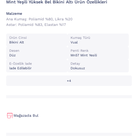
Mint Yeşili Yüksek Bel Bikini Altı Ürün Özellikleri
Malzeme
Ana Kumaş:
Poli̇ami̇d %80, Li̇kra %20
Astar:
Poli̇ami̇d %83, Elastan %17
Ürün Cinsi
Kumaş Türü
Bikini Alt
Vual
Desen
Penti Renk
Düz
Mn57 Mint Yesili
E-Özellik İade
Detay
İade Edilebilir
Dokusuz
+4
Mağazada Bul