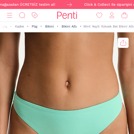
mağazadan ÜCRETSİZ teslim al!
Click & Collect ile siparişini o
Kadın
Plaj
Bikini
Bikini Altı
Mint Yeşili Yüksek Bel Bikini Altı
Sayfa