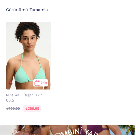
Görünümü Tamamla
Ekle
Mint Yesili Üçgen Bikini
Üstü
₺799,99
₺399,99