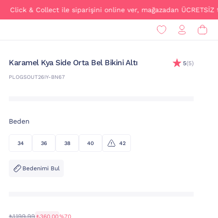
& Collect ile siparişini online ver, mağazadan ÜCRETSİZ teslim al!
Karamel Kya Side Orta Bel Bikini Altı
5
(5)
PLOGSOUT26IY-BN67
Beden
34
36
38
40
42
Bedenimi Bul
₺1.199,99
₺360,00
%70