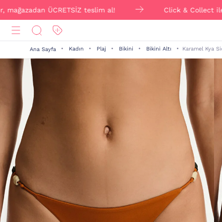
zadan ÜCRETSİZ teslim al!
Click & Collect ile sipariş
Kadın
Plaj
Bikini
Bikini Altı
Karamel Kya Sid
Ana Sayfa