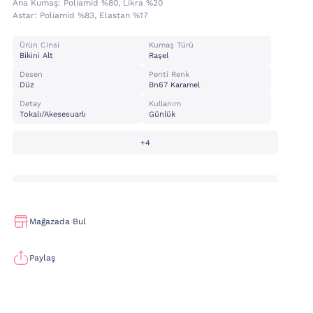
Ana Kumaş:
Poli̇ami̇d %80, Li̇kra %20
Astar:
Poli̇ami̇d %83, Elastan %17
Ürün Cinsi
Kumaş Türü
Bikini Alt
Raşel
Desen
Penti Renk
Düz
Bn67 Karamel
Detay
Kullanım
Tokalı/akesesuarlı
Günlük
+4
Mağazada Bul
Paylaş