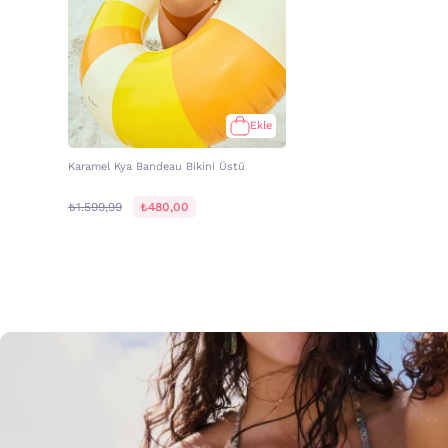
Ekle
Karamel Kya Bandeau Bikini Üstü
₺1.599,99
₺480,00