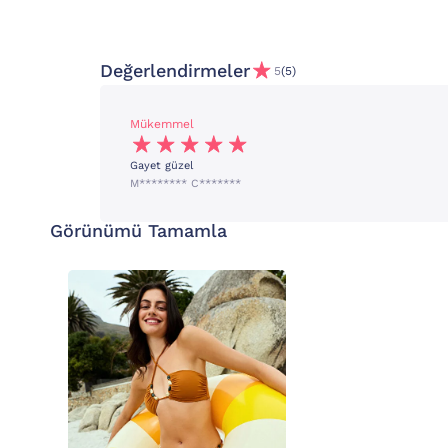
Değerlendirmeler
5
(5)
Mükemmel
Gayet güzel
M******** C*******
Görünümü Tamamla