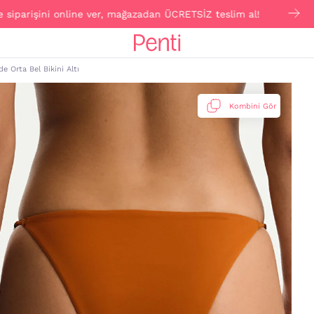
ini online ver, mağazadan ÜCRETSİZ teslim al!
Click 
e Orta Bel Bikini Altı
Kombini Gör