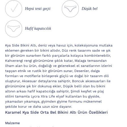
Hepsi testi geçti
Düşük bel
Hafif kapatıcılık
Kya Side Bikini Altı, deniz veya havuz için, koleksiyonuna mutlaka
eklemen gereken bir bikini altıdır, Düz renk tasarımı sade ve şık
bir görünüm sunarken farklı parçalarla kolayca kombinlenebilir,
Kahverengi rengi görünümüne şıklık katar, Malaga temasından
ilham alan bu ürün, doğallığı ve geleneksel el sanatlarının izlerini
taşıyan etnik ve rustik bir görünüm sunar, Desenler, dalga
formları ve motiflerle birleşerek güçlü ve doğal bir tasarım dili
oluşturur, Aksesuar detaylarına sahiptir, Boncuk aksesuarları ile
görünümüne şık bir dokunuş ekler, Düşük belli olan bu bikini
altının arkası hafif kapatıcılığa sahiptir, Şimdi keşfet ve plaj
stilini tamamla Lycra Xtra Life elyaf kullanılan bu giyside,
yıkamadan yıkamaya, giyimden giyime formunu mükemmel
şekilde korur ve daha uzun süre dayanır.
Karamel Kya Side Orta Bel Bikini Altı Ürün Özellikleri
Malzeme