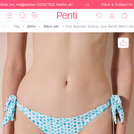
nline ver, mağazadan ÜCRETSİZ teslim al!
Click & Collect ile s
adın
Plaj
Bikini
Bikini Altı
Drip Brazilian Dokulu Çok Renkli Bikini Altı