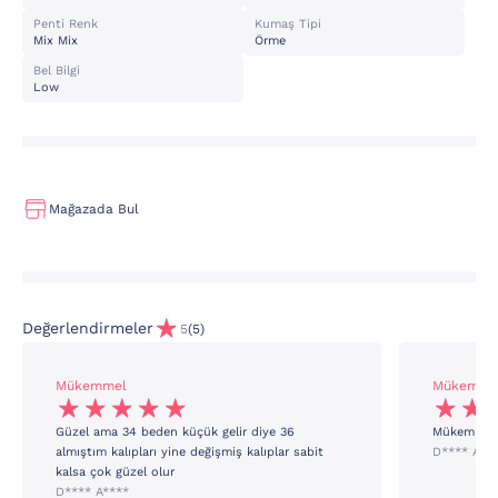
Penti Renk
Kumaş Tipi
Mix Mix
Örme
Bel Bilgi
Low
Mağazada Bul
Değerlendirmeler
5
(5)
Mükemmel
Mükemme
Güzel ama 34 beden küçük gelir diye 36
Mükemmel k
almıştım kalıpları yine değişmiş kalıplar sabit
D**** A**
kalsa çok güzel olur
D**** A****