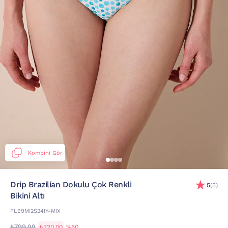
Kombini Gör
Drip Brazilian Dokulu Çok Renkli
5
(5)
Bikini Altı
PL99MI2S24IY-MIX
₺799,99
₺320,00
%60