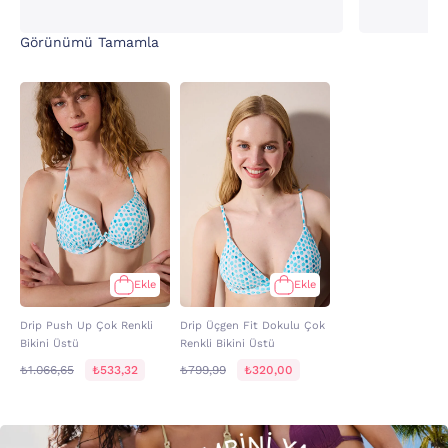
Görünümü Tamamla
Ekle
Ekle
Drip Push Up Çok Renkli
Drip Üçgen Fit Dokulu Çok
Bikini Üstü
Renkli Bikini Üstü
₺1.066,65
₺533,32
₺799,99
₺320,00