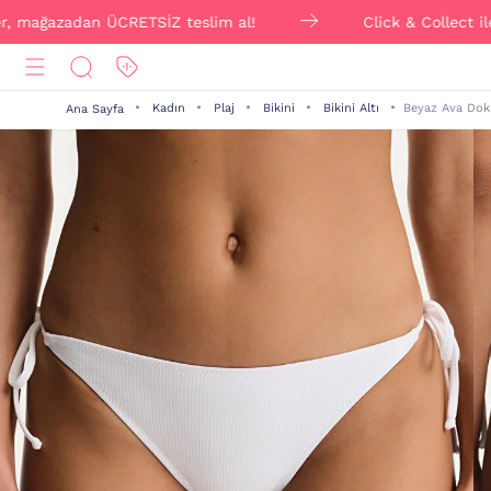
azadan ÜCRETSİZ teslim al!
Click & Collect ile sipar
Kadın
Plaj
Bikini
Bikini Altı
Beyaz Ava Doku
Ana Sayfa