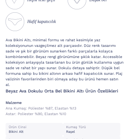
Hafif kapatıcılık
Ava Bikini Altı, minimal formu ve rahat kesimiyle yaz
koleksiyonunun vazgeçilmez alt parçasıdır. Düz renk tasarımı
sade ve şık bir görünüm sunarken farklı parçalarla kolayca
kombinlenebilir. Beyaz rengi görünümüne şıklık katar. Accessible
koleksiyon anlayışıyla tasarlanan bu ürün günlük kullanıma uygun
sade ve rahat bir yapı sunar. Dokulu detaya sahiptir. Düşük bel
formuna sahip bu bikini altının arkası hafif kapatıcılık sunar. Plaj
valizinin favorilerinden biri olmaya aday bu ürünü hemen satın
al.
Beyaz Ava Dokulu Orta Bel Bikini Altı Ürün Özellikleri
Malzeme
Ana Kumaş:
Poli̇ester %87, Elastan %13
Astar:
Poli̇ester %90, Elastan %10
Ürün Cinsi
Kumaş Türü
Bikini Alt
Raşel