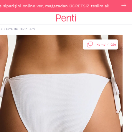
işini online ver, mağazadan ÜCRETSİZ teslim al!
Click
lu Orta Bel Bikini Altı
Kombini Gör