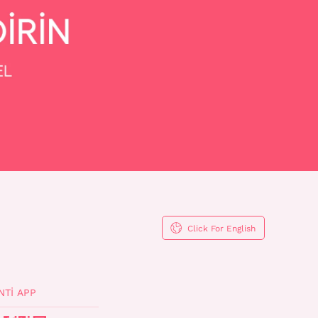
Click For English
NTI APP