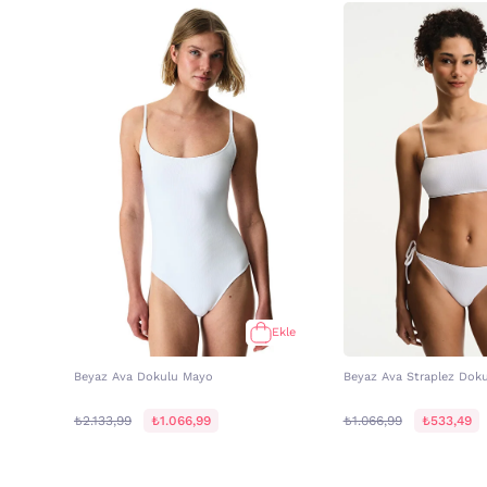
Ekle
Beyaz Ava Dokulu Mayo
Beyaz Ava Straplez Doku
₺2.133,99
₺1.066,99
₺1.066,99
₺533,49