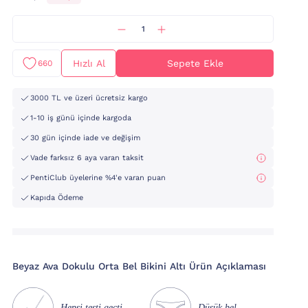
Hızlı Al
Sepete Ekle
660
3000 TL ve üzeri ücretsiz kargo
1-10 iş günü içinde kargoda
30 gün içinde iade ve değişim
Vade farksız 6 aya varan taksit
PentiClub üyelerine %4'e varan puan
Kapıda Ödeme
Beyaz Ava Dokulu Orta Bel Bikini Altı Ürün Açıklaması
Hepsi testi geçti
Düşük bel