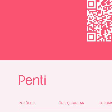
POPÜLER
ÖNE ÇIKANLAR
KURUM