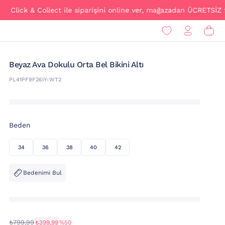
 & Collect ile siparişini online ver, mağazadan ÜCRETSİZ teslim al
Beyaz Ava Dokulu Orta Bel Bikini Altı
PL41PF9F26IY-WT2
Beden
34
36
38
40
42
Bedenimi Bul
₺799,99
₺399,99
%50