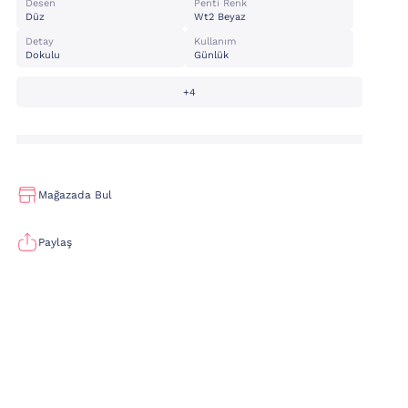
Desen
Penti Renk
Düz
Wt2 Beyaz
Detay
Kullanım
Dokulu
Günlük
+4
Mağazada Bul
Paylaş