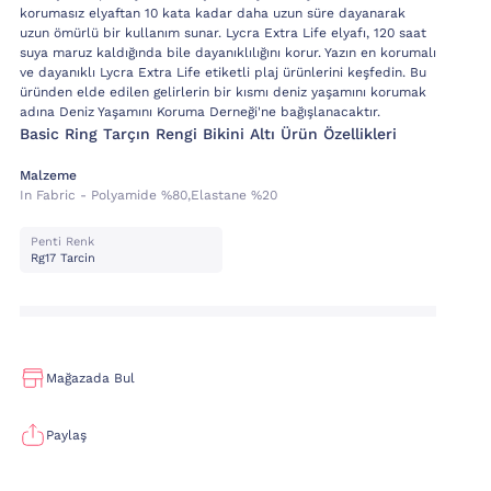
korumasız elyaftan 10 kata kadar daha uzun süre dayanarak
uzun ömürlü bir kullanım sunar. Lycra Extra Life elyafı, 120 saat
suya maruz kaldığında bile dayanıklılığını korur. Yazın en korumalı
ve dayanıklı Lycra Extra Life etiketli plaj ürünlerini keşfedin. Bu
üründen elde edilen gelirlerin bir kısmı deniz yaşamını korumak
adına Deniz Yaşamını Koruma Derneği'ne bağışlanacaktır.
Basic Ring Tarçın Rengi Bikini Altı Ürün Özellikleri
Malzeme
In Fabric - Polyamide %80,elastane %20
Penti Renk
Rg17 Tarcin
Mağazada Bul
Paylaş