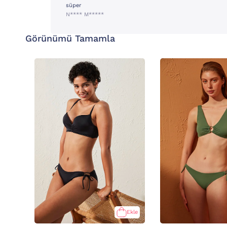
süper
N**** M*****
Görünümü Tamamla
Ekle