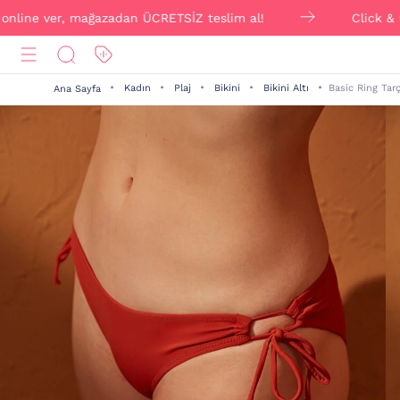
er, mağazadan ÜCRETSİZ teslim al!
Click & Collect il
Kadın
Plaj
Bikini
Bikini Altı
Basic Ring Tarç
Ana Sayfa