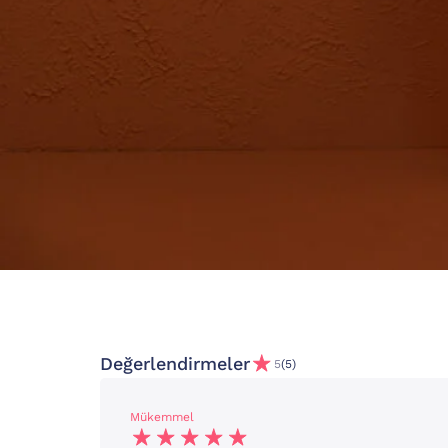
Değerlendirmeler
5
(5)
Mükemmel