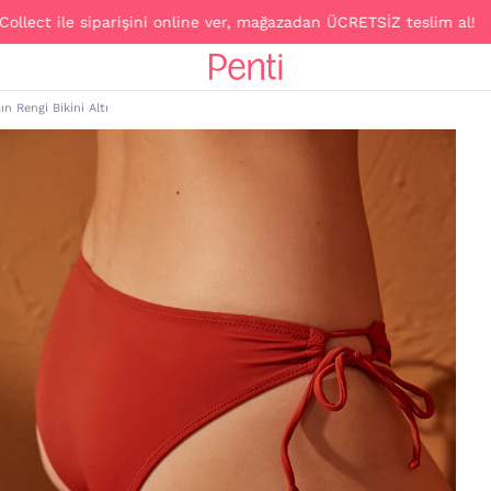
e siparişini online ver, mağazadan ÜCRETSİZ teslim al!
ın Rengi Bikini Altı