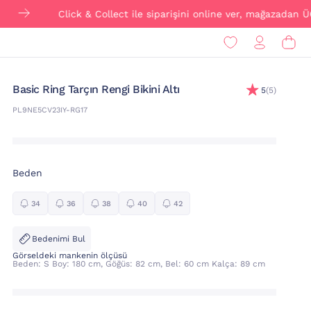
Click & Collect ile siparişini online ver, mağazadan ÜCRETSİZ te
Basic Ring Tarçın Rengi Bikini Altı
5
(5)
PL9NE5CV23IY-RG17
Beden
34
36
38
40
42
Bedenimi Bul
Görseldeki mankenin ölçüsü
Beden: S Boy: 180 cm, Göğüs: 82 cm, Bel: 60 cm Kalça: 89 cm