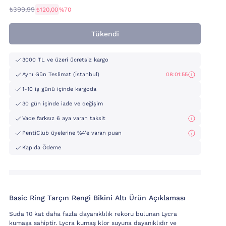
₺399,99
₺120,00
%70
Tükendi
3000 TL ve üzeri ücretsiz kargo
Aynı Gün Teslimat (İstanbul)
08:01:54
1-10 iş günü içinde kargoda
30 gün içinde iade ve değişim
Vade farksız 6 aya varan taksit
PentiClub üyelerine %4'e varan puan
Kapıda Ödeme
Basic Ring Tarçın Rengi Bikini Altı Ürün Açıklaması
Suda 10 kat daha fazla dayanıklılık rekoru bulunan Lycra
kumaşa sahiptir. Lycra kumaş klor suyuna dayanıklıdır ve