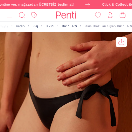
online ver, mağazadan ÜCRETSİZ teslim al!
Click & Collect ile 
Kadın
Plaj
Bikini
Bikini Altı
Basic Brazilian Siyah Bikini Altı
Sayfa