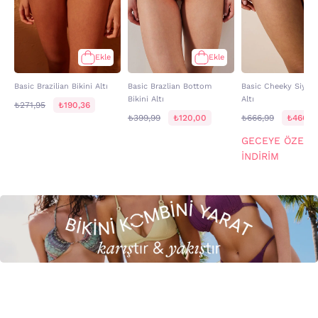
Ekle
Ekle
Basic Brazilian Bikini Altı
Basic Brazlian Bottom
Basic Cheeky Siyah 
Bikini Altı
Altı
₺271,95
₺190,36
₺399,99
₺120,00
₺666,99
₺466,8
GECEYE ÖZEL 
İNDİRİM