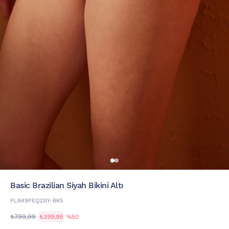
Basic Brazilian Siyah Bikini Altı
PLB49PEQ23IY-BK5
₺799,99
₺399,99
%50