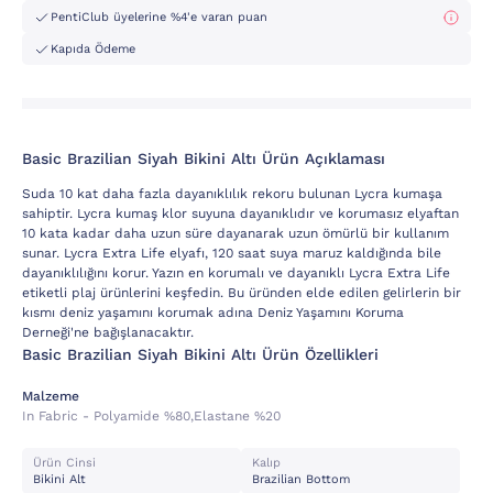
PentiClub üyelerine %4'e varan puan
Kapıda Ödeme
Basic Brazilian Siyah Bikini Altı Ürün Açıklaması
Suda 10 kat daha fazla dayanıklılık rekoru bulunan Lycra kumaşa
sahiptir. Lycra kumaş klor suyuna dayanıklıdır ve korumasız elyaftan
10 kata kadar daha uzun süre dayanarak uzun ömürlü bir kullanım
sunar. Lycra Extra Life elyafı, 120 saat suya maruz kaldığında bile
dayanıklılığını korur. Yazın en korumalı ve dayanıklı Lycra Extra Life
etiketli plaj ürünlerini keşfedin. Bu üründen elde edilen gelirlerin bir
kısmı deniz yaşamını korumak adına Deniz Yaşamını Koruma
Derneği'ne bağışlanacaktır.
Basic Brazilian Siyah Bikini Altı Ürün Özellikleri
Malzeme
In Fabric - Polyamide %80,elastane %20
Ürün Cinsi
Kalıp
Bikini Alt
Brazilian Bottom