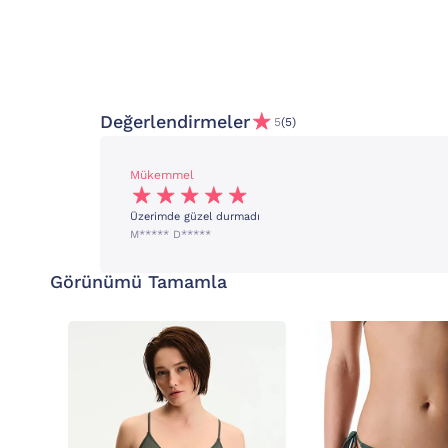
Değerlendirmeler
5
(5)
Mükemmel
Üzerimde güzel durmadı
M***** D*****
Görünümü Tamamla