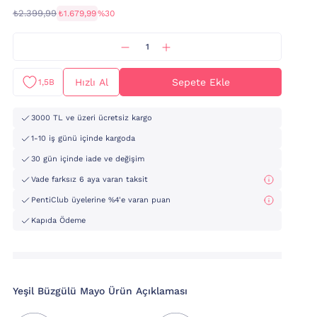
₺2.399,99
₺1.679,99
%30
Hızlı Al
Sepete Ekle
1,5B
3000 TL ve üzeri ücretsiz kargo
1-10 iş günü içinde kargoda
30 gün içinde iade ve değişim
Vade farksız 6 aya varan taksit
PentiClub üyelerine %4'e varan puan
Kapıda Ödeme
Yeşil Büzgülü Mayo Ürün Açıklaması