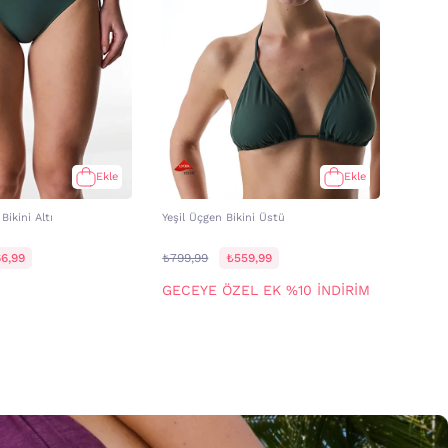
Ekle
Ekle
Bikini Altı
Yeşil Üçgen Bikini Üstü
6,99
₺799,99
₺559,99
GECEYE ÖZEL EK %10 İNDİRİM