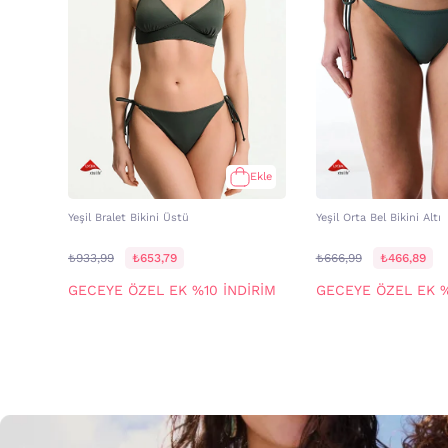
Ekle
Yeşil Bralet Bikini Üstü
Yeşil Orta Bel Bikini Altı
₺933,99
₺653,79
₺666,99
₺466,89
GECEYE ÖZEL EK %10 İNDİRİM
GECEYE ÖZEL EK %