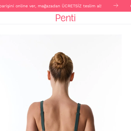
ni online ver, mağazadan ÜCRETSİZ teslim al!
Click & 
o