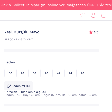
Collect ile siparişini online ver, mağazadan ÜCRETSİZ teslim al!
Yeşil Büzgülü Mayo
5
(5)
PLRQCHEK26IY-GN47
Beden
50
48
38
40
42
44
46
Bedenimi Bul
Görseldeki mankenin ölçüsü
Beden S/36, Boy 178 cm, Göğüs 82 cm, Bel 58 cm, Kalça 85 cm