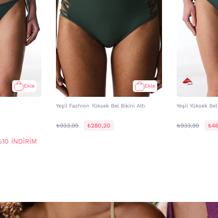
Ekle
Ekle
Yeşil Fashion Yüksek Bel Bikini Altı
Yeşil Yüksek Bel 
₺933,99
₺280,20
₺933,99
₺46
10 İNDİRİM