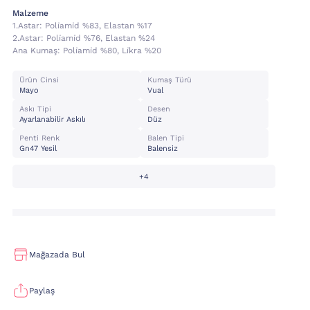
Malzeme
1.astar:
Poli̇ami̇d %83, Elastan %17
2.astar:
Poli̇ami̇d %76, Elastan %24
Ana Kumaş:
Poli̇ami̇d %80, Li̇kra %20
Ürün Cinsi
Kumaş Türü
Mayo
Vual
Askı Tipi
Desen
Ayarlanabilir Askılı
Düz
Penti Renk
Balen Tipi
Gn47 Yesil
Balensiz
+4
Mağazada Bul
Paylaş