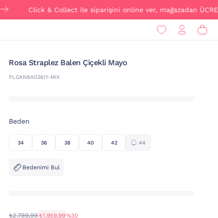
Click & Collect ile siparişini online ver, mağazadan ÜCRETSİZ tes
Rosa Straplez Balen Çiçekli Mayo
PLGKN8AO26IY-MIX
Beden
34
36
38
40
42
44
Bedenimi Bul
₺2.799,99
₺1.959,99
%30