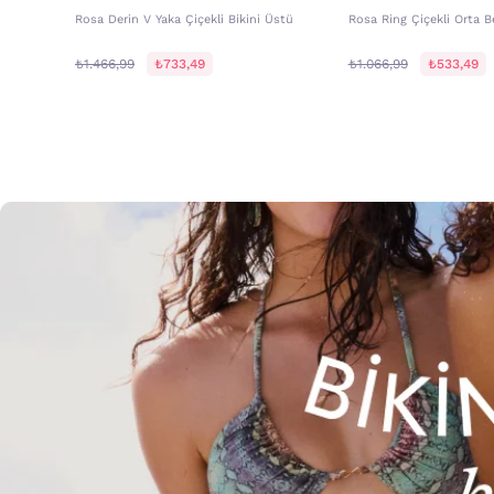
Rosa Derin V Yaka Çiçekli Bikini Üstü
Rosa Ring Çiçekli Orta Be
₺1.466,99
₺733,49
₺1.066,99
₺533,49