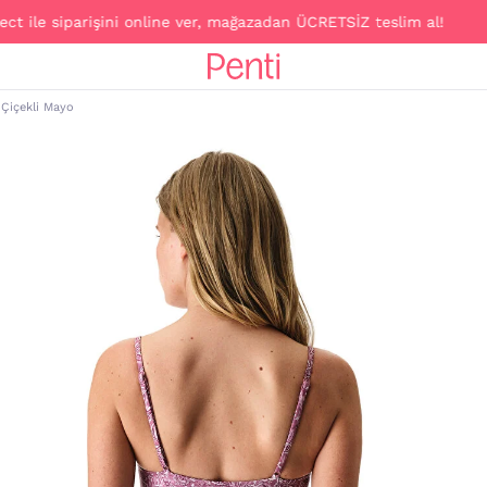
 siparişini online ver, mağazadan ÜCRETSİZ teslim al!
 Çiçekli Mayo