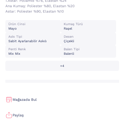
1.astar:
Poli̇ami̇d %76, Elastan %24
Ana Kumaş:
Poli̇ester %80, Elastan %20
Astar:
Poli̇ester %90, Elastan %10
Ürün Cinsi
Kumaş Türü
Mayo
Raşel
Askı Tipi
Desen
Sabit Ayarlanabilir Askılı
Çiçekli
Penti Renk
Balen Tipi
Mix Mix
Balenli
+4
Mağazada Bul
Paylaş