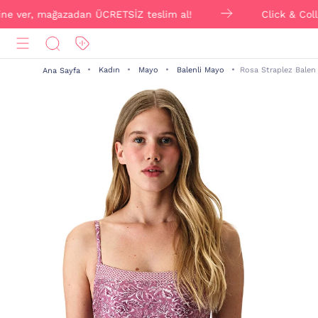
er, mağazadan ÜCRETSİZ teslim al!
Click & Collect ile
Kadın
Mayo
Balenli Mayo
Rosa Straplez Balen
Ana Sayfa