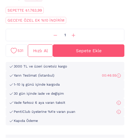
SEPETTE ₺1.763,99
GECEYE ÖZEL EK %10 İNDİRİM
Hızlı Al
Sepete Ekle
531
3000 TL ve üzeri ücretsiz kargo
Yarın Teslimat (İstanbul)
00:46:53
1-10 iş günü içinde kargoda
30 gün içinde iade ve değişim
Vade farksız 6 aya varan taksit
PentiClub üyelerine %4'e varan puan
Kapıda Ödeme