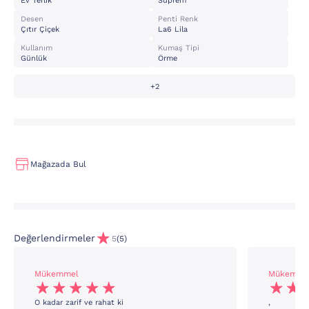
Ev Terlik
Süprem
Desen
Penti Renk
Çıtır Çiçek
La6 Lila
Kullanım
Kumaş Tipi
Günlük
Örme
+2
Mağazada Bul
Değerlendirmeler
5
(5)
Mükemmel
Mükemme
O kadar zarif ve rahat ki
,