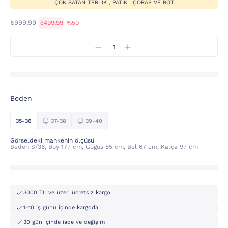
ÇOK SATAN TERLIK , PATIK , ÇORAP VE BOT
₺999,99
₺499,99
%50
Beden
35-36
37-38
39-40
Görseldeki mankenin ölçüsü
Beden S/36, Boy 177 cm, Göğüs 85 cm, Bel 67 cm, Kalça 97 cm
3000 TL ve üzeri ücretsiz kargo
1-10 iş günü içinde kargoda
30 gün içinde iade ve değişim