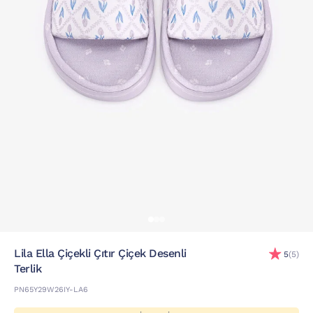
Lila Ella Çiçekli Çıtır Çiçek Desenli
5
(5)
Terlik
PN65Y29W26IY-LA6