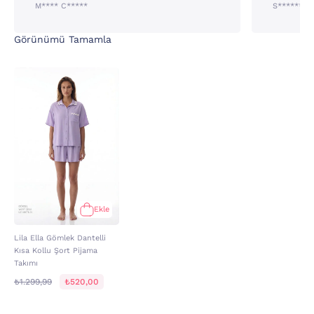
M**** C*****
S****** B
Görünümü Tamamla
Ekle
Lila Ella Gömlek Dantelli
Kısa Kollu Şort Pijama
Takımı
₺1.299,99
₺520,00