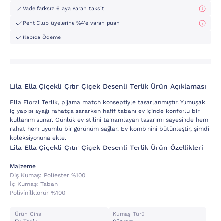
Vade farksız 6 aya varan taksit
PentiClub üyelerine %4'e varan puan
Kapıda Ödeme
Lila Ella Çiçekli Çıtır Çiçek Desenli Terlik Ürün Açıklaması
Ella Floral Terlik, pijama match konseptiyle tasarlanmıştır. Yumuşak
iç yapısı ayağı rahatça sararken hafif tabanı ev içinde konforlu bir
kullanım sunar. Günlük ev stilini tamamlayan tasarımı sayesinde hem
rahat hem uyumlu bir görünüm sağlar. Ev kombinini bütünleştir, şimdi
koleksiyonuna ekle.
Lila Ella Çiçekli Çıtır Çiçek Desenli Terlik Ürün Özellikleri
Malzeme
Diş Kumaş:
Poli̇ester %100
İç Kumaş:
Taban
Poli̇vi̇ni̇lklorür %100
Ürün Cinsi
Kumaş Türü