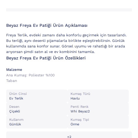
Beyaz Freya Ev Patiği Ürün Açıklaması
Freya Terlik, evdeki zamanı daha konforlu geçirmek için tasarlandı.
Bu terliği, aynı desenli pijamalarla birlikte eşleştirebilirsin. Günlük
kullanımda sana konfor sunar. Görsel uyumu ve rahatlığı bir arada
arıyorsan şimdi satın al ve ev kombinini tamamla.
Beyaz Freya Ev Patiği Ürün Özellikleri
Malzeme
Ana Kumaş:
Poli̇ester %100
Taban
Ürün Cinsi
Kumaş Türü
Ev Terlik
Havlu
Desen
Penti Renk
Çiçekli
Whi Beyaz2
Kullanım
Kumaş Tipi
Günlük
Örme
+2