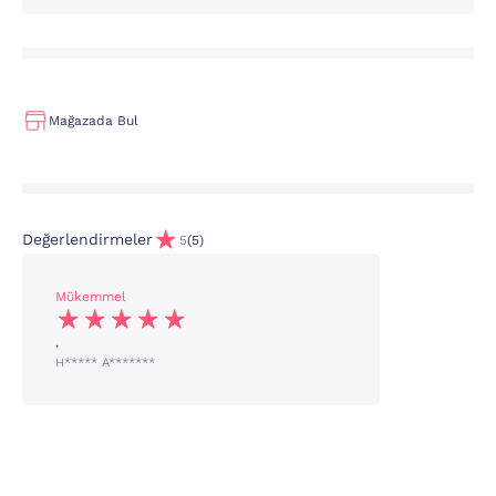
Mağazada Bul
Değerlendirmeler
5
(5)
Mükemmel
,
H***** A*******