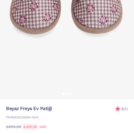
Beyaz Freya Ev Patiği
5
(5)
PN1B30W225SK-WHI
₺999,99
₺400,00
%60