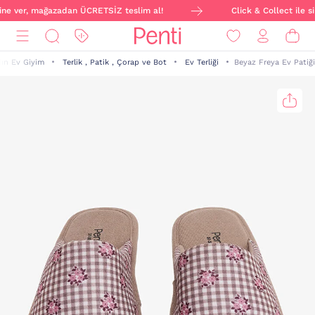
line ver, mağazadan ÜCRETSİZ teslim al!
Click & Collect ile si
ın Ev Giyim
Terlik , Patik , Çorap ve Bot
Ev Terliği
Beyaz Freya Ev Patiği