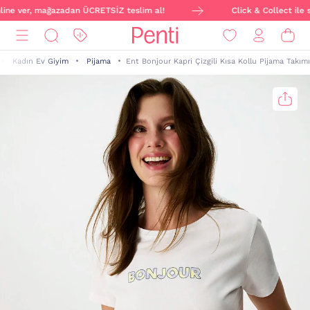
nline ver, mağazadan ÜCRETSİZ teslim al!
Click & Collect ile s
Kadın Ev Giyim
Pijama
Ent Bonjour Kapri Çizgili Kısa Kollu Pijama Takımı