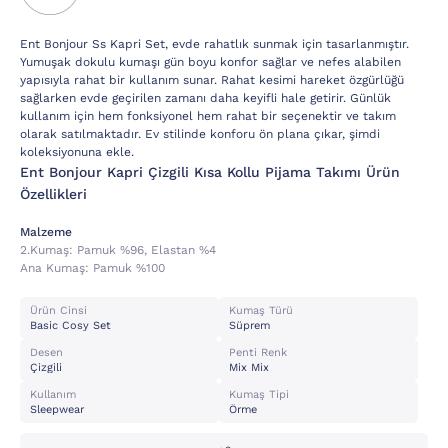
Ent Bonjour Ss Kapri Set, evde rahatlık sunmak için tasarlanmıştır.
Yumuşak dokulu kumaşı gün boyu konfor sağlar ve nefes alabilen
yapısıyla rahat bir kullanım sunar. Rahat kesimi hareket özgürlüğü
sağlarken evde geçirilen zamanı daha keyifli hale getirir. Günlük
kullanım için hem fonksiyonel hem rahat bir seçenektir ve takım
olarak satılmaktadır. Ev stilinde konforu ön plana çıkar, şimdi
koleksiyonuna ekle.
Ent Bonjour Kapri Çizgili Kısa Kollu Pijama Takımı Ürün
Özellikleri
Malzeme
2.kumaş:
Pamuk %96, Elastan %4
Ana Kumaş:
Pamuk %100
Ürün Cinsi
Kumaş Türü
Basic Cosy Set
Süprem
Desen
Penti Renk
Çizgili
Mix Mix
Kullanım
Kumaş Tipi
Sleepwear
Örme