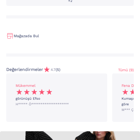
+2
Mağazada Bul
Değerlendirmeler
4.7
(5)
Tümü (9)
Mükemmel
Fena Deği
görünüşü Efso
Kumaşı çok 
H***** Ö********************
göre
M*** Ç***