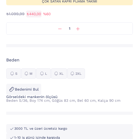
ÇOK SATAN KAPRI PIJAMA TAKIMI
₺1.099,99
₺440,00
%60
Beden
S
M
L
XL
2XL
Bedenimi Bul
Görseldeki mankenin ölçüsü
Beden S/36, Boy 174 cm, Göğüs 83 cm, Bel 60 cm, Kalça 90 cm
3000 TL ve üzeri ücretsiz kargo
1-10 iş günü içinde kargoda