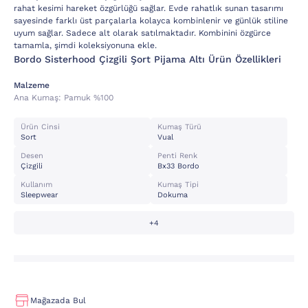
rahat kesimi hareket özgürlüğü sağlar. Evde rahatlık sunan tasarımı
sayesinde farklı üst parçalarla kolayca kombinlenir ve günlük stiline
uyum sağlar. Sadece alt olarak satılmaktadır. Kombinini özgürce
tamamla, şimdi koleksiyonuna ekle.
Bordo Sisterhood Çizgili Şort Pijama Altı Ürün Özellikleri
Malzeme
Ana Kumaş:
Pamuk %100
Ürün Cinsi
Kumaş Türü
Sort
Vual
Desen
Penti Renk
Çizgili
Bx33 Bordo
Kullanım
Kumaş Tipi
Sleepwear
Dokuma
+4
Mağazada Bul