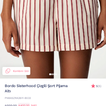
Kombini Gör
Bordo Sisterhood Çizgili Şort Pijama
5
(5)
Altı
PNBASZRA26IY-BX33
₺999,99
₺400,00
%60