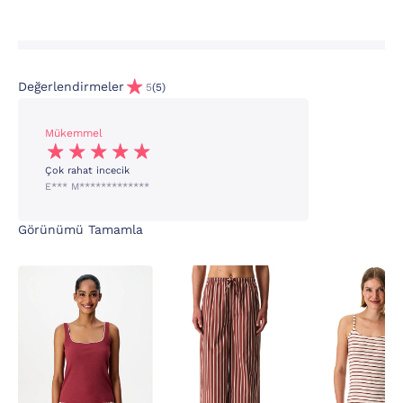
Değerlendirmeler
5
(5)
Mükemmel
Çok rahat incecik
E*** M*************
Görünümü Tamamla