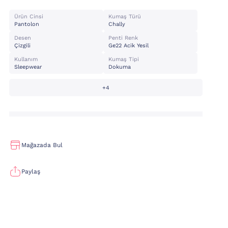
Ürün Cinsi
Kumaş Türü
Pantolon
Chally
Desen
Penti Renk
Çizgili
Ge22 Acik Yesil
Kullanım
Kumaş Tipi
Sleepwear
Dokuma
+4
Mağazada Bul
Paylaş