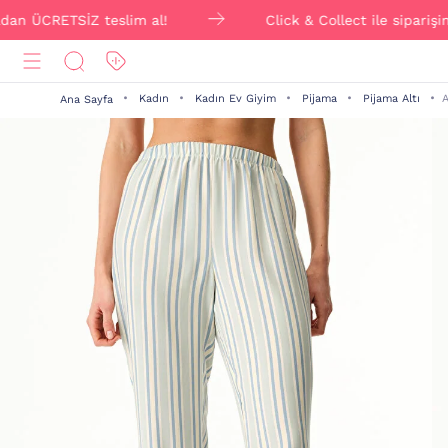
CRETSİZ teslim al!
Click & Collect ile siparişini on
Kadın
Kadın Ev Giyim
Pijama
Pijama Altı
A
Ana Sayfa