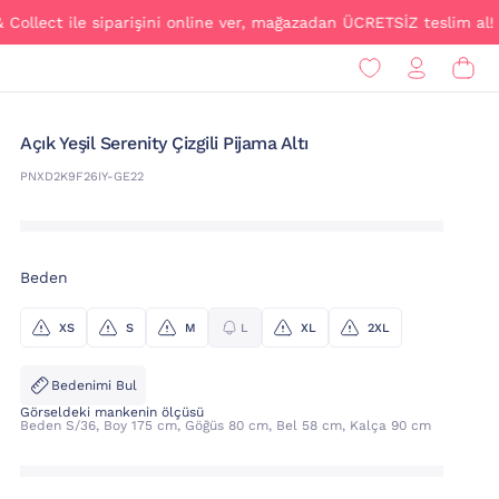
ct ile siparişini online ver, mağazadan ÜCRETSİZ teslim al!
Açık Yeşil Serenity Çizgili Pijama Altı
PNXD2K9F26IY-GE22
Beden
XS
S
M
L
XL
2XL
Bedenimi Bul
Görseldeki mankenin ölçüsü
Beden S/36, Boy 175 cm, Göğüs 80 cm, Bel 58 cm, Kalça 90 cm