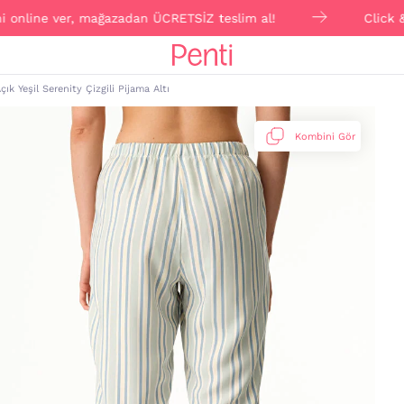
line ver, mağazadan ÜCRETSİZ teslim al!
Click & Colle
çık Yeşil Serenity Çizgili Pijama Altı
Kombini Gör