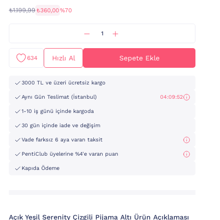
₺1.199,99
₺360,00
%70
Hızlı Al
Sepete Ekle
634
3000 TL ve üzeri ücretsiz kargo
Aynı Gün Teslimat (İstanbul)
04:09:51
1-10 iş günü içinde kargoda
30 gün içinde iade ve değişim
Vade farksız 6 aya varan taksit
PentiClub üyelerine %4'e varan puan
Kapıda Ödeme
Açık Yeşil Serenity Çizgili Pijama Altı Ürün Açıklaması