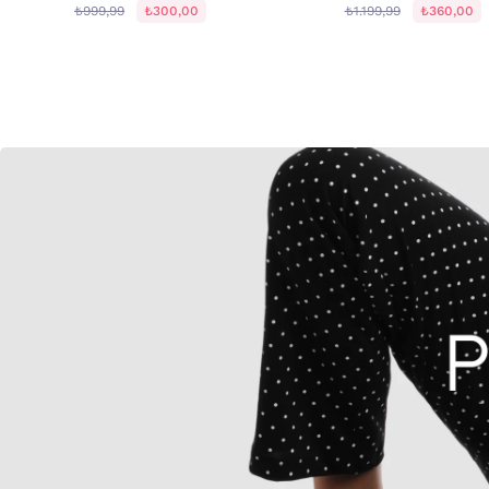
₺999,99
₺300,00
₺1.199,99
₺360,00