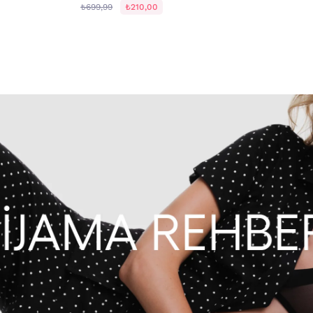
₺699,99
₺210,00