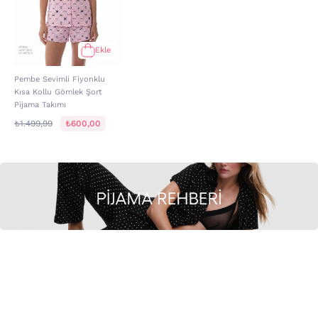
Ekle
Pembe Sevimli Fiyonklu
Kısa Kollu Gömlek Şort
Pijama Takımı
₺1.499,99
₺600,00