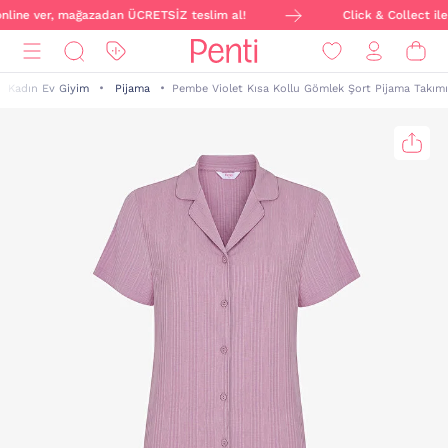
online ver, mağazadan ÜCRETSİZ teslim al!
Click & Collect ile 
Kadın Ev Giyim
Pijama
Pembe Violet Kısa Kollu Gömlek Şort Pijama Takımı