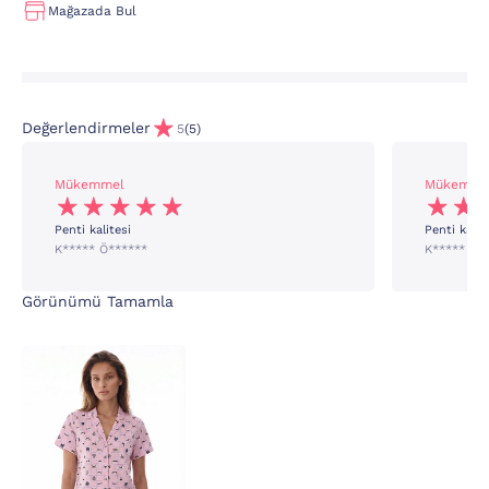
Mağazada Bul
Değerlendirmeler
5
(5)
Mükemmel
Mükemme
Penti kalitesi
Penti kalit
K***** Ö******
K***** Ö*
Görünümü Tamamla