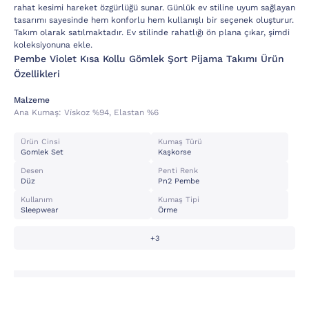
rahat kesimi hareket özgürlüğü sunar. Günlük ev stiline uyum sağlayan
tasarımı sayesinde hem konforlu hem kullanışlı bir seçenek oluşturur.
Takım olarak satılmaktadır. Ev stilinde rahatlığı ön plana çıkar, şimdi
koleksiyonuna ekle.
Pembe Violet Kısa Kollu Gömlek Şort Pijama Takımı Ürün
Özellikleri
Malzeme
Ana Kumaş:
Vi̇skoz %94, Elastan %6
Ürün Cinsi
Kumaş Türü
Gomlek Set
Kaşkorse
Desen
Penti Renk
Düz
Pn2 Pembe
Kullanım
Kumaş Tipi
Sleepwear
Örme
+3