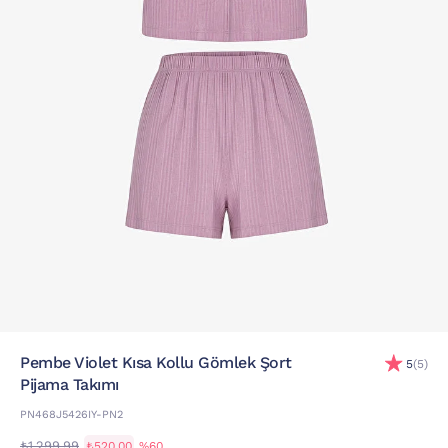
Pembe Violet Kısa Kollu Gömlek Şort
5
(5)
Pijama Takımı
PN468J5426IY-PN2
₺1.299,99
₺520,00
%60