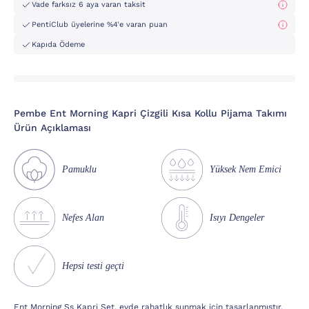
Vade farksız 6 aya varan taksit
PentiClub üyelerine %4'e varan puan
Kapıda Ödeme
Pembe Ent Morning Kapri Çizgili Kısa Kollu Pijama Takımı
Ürün Açıklaması
Pamuklu
Yüksek Nem Emici
Nefes Alan
Isıyı Dengeler
Hepsi testi geçti
Ent Morning Ss Kapri Set, evde rahatlık sunmak için tasarlanmıştır.