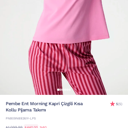
Pembe Ent Morning Kapri Çizgili Kısa
5
(5)
Kollu Pijama Takımı
PNB09N8926IY-LP5
₺1.099,99
₺440,00
%60