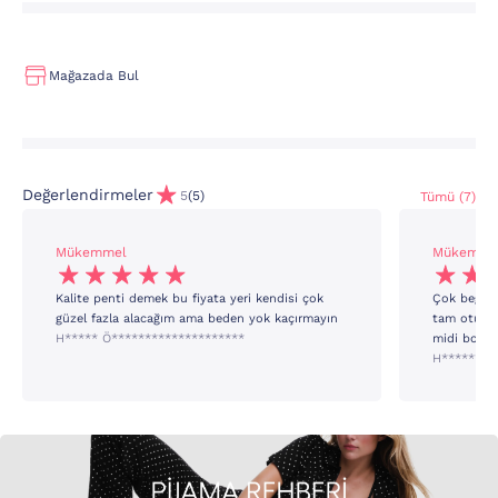
Mağazada Bul
Değerlendirmeler
5
(5)
Tümü (7)
Mükemmel
Mükemme
Kalite penti demek bu fiyata yeri kendisi çok
Çok beğend
güzel fazla alacağım ama beden yok kaçırmayın
tam oturma
H***** Ö********************
midi boy gi
H****** A