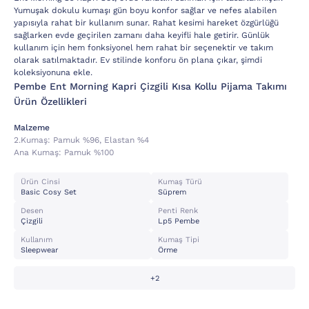
Yumuşak dokulu kumaşı gün boyu konfor sağlar ve nefes alabilen
yapısıyla rahat bir kullanım sunar. Rahat kesimi hareket özgürlüğü
sağlarken evde geçirilen zamanı daha keyifli hale getirir. Günlük
kullanım için hem fonksiyonel hem rahat bir seçenektir ve takım
olarak satılmaktadır. Ev stilinde konforu ön plana çıkar, şimdi
koleksiyonuna ekle.
Pembe Ent Morning Kapri Çizgili Kısa Kollu Pijama Takımı
Ürün Özellikleri
Malzeme
2.kumaş:
Pamuk %96, Elastan %4
Ana Kumaş:
Pamuk %100
Ürün Cinsi
Kumaş Türü
Basic Cosy Set
Süprem
Desen
Penti Renk
Çizgili
Lp5 Pembe
Kullanım
Kumaş Tipi
Sleepwear
Örme
+2