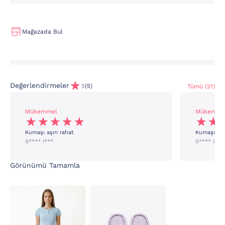
Mağazada Bul
Değerlendirmeler
5
(5)
Tümü (21)
Mükemmel
Mükemme
Kumaşı aşırı rahat
Kumaşı aşı
S**** I***
S**** I***
Görünümü Tamamla