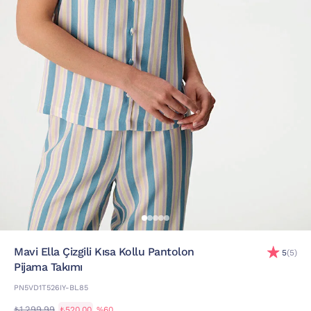
Mavi Ella Çizgili Kısa Kollu Pantolon
5
(5)
Pijama Takımı
PN5VD1T526IY-BL85
₺1.299,99
₺520,00
%60