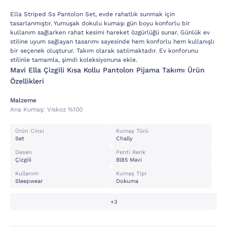
Ella Striped Ss Pantolon Set, evde rahatlık sunmak için
tasarlanmıştır. Yumuşak dokulu kumaşı gün boyu konforlu bir
kullanım sağlarken rahat kesimi hareket özgürlüğü sunar. Günlük ev
stiline uyum sağlayan tasarımı sayesinde hem konforlu hem kullanışlı
bir seçenek oluşturur. Takım olarak satılmaktadır. Ev konforunu
stilinle tamamla, şimdi koleksiyonuna ekle.
Mavi Ella Çizgili Kısa Kollu Pantolon Pijama Takımı Ürün
Özellikleri
Malzeme
Ana Kumaş:
Vi̇skoz %100
Ürün Cinsi
Kumaş Türü
Set
Chally
Desen
Penti Renk
Çizgili
Bl85 Mavi
Kullanım
Kumaş Tipi
Sleepwear
Dokuma
+3