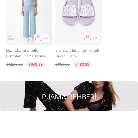
Ekle
Ekle
Mavi Ella Kısa Kollu
Lila Ella Çiçekli Çıtır Çiçek
Pantolon Pijama Takımı
Desenli Terlik
₺1.299,99
₺649,99
₺999,99
₺499,99