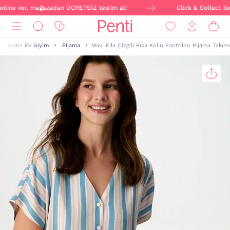
online ver, mağazadan ÜCRETSİZ teslim al!
Click & Collect ile 
Kadın Ev Giyim
Pijama
Mavi Ella Çizgili Kısa Kollu Pantolon Pijama Takımı