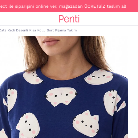
le siparişini online ver, mağazadan ÜCRETSİZ teslim al!
ats Kedi Desenli Kısa Kollu Şort Pijama Takımı