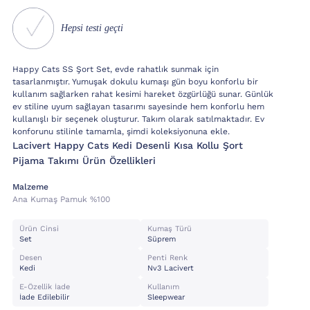
Hepsi testi geçti
Happy Cats SS Şort Set, evde rahatlık sunmak için
tasarlanmıştır. Yumuşak dokulu kumaşı gün boyu konforlu bir
kullanım sağlarken rahat kesimi hareket özgürlüğü sunar. Günlük
ev stiline uyum sağlayan tasarımı sayesinde hem konforlu hem
kullanışlı bir seçenek oluşturur. Takım olarak satılmaktadır. Ev
konforunu stilinle tamamla, şimdi koleksiyonuna ekle.
Lacivert Happy Cats Kedi Desenli Kısa Kollu Şort
Pijama Takımı Ürün Özellikleri
Malzeme
Ana Kumaş Pamuk %100
Ürün Cinsi
Kumaş Türü
Set
Süprem
Desen
Penti Renk
Kedi
Nv3 Lacivert
E-Özellik İade
Kullanım
İade Edilebilir
Sleepwear