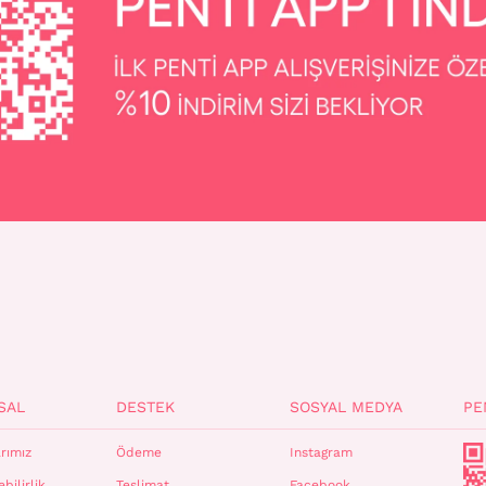
SAL
DESTEK
SOSYAL MEDYA
PE
rımız
Ödeme
Instagram
bilirlik
Teslimat
Facebook