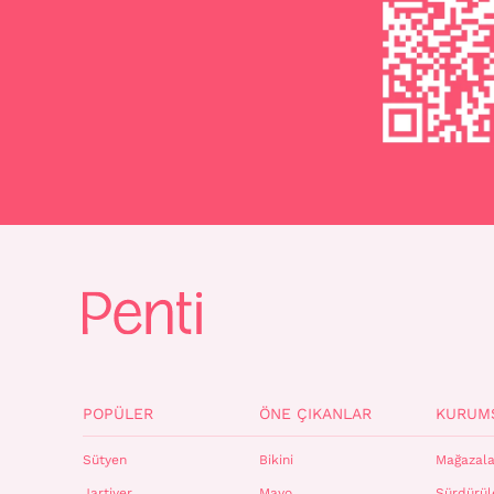
POPÜLER
ÖNE ÇIKANLAR
KURUM
Sütyen
Bikini
Mağazala
Jartiyer
Mayo
Sürdürüle