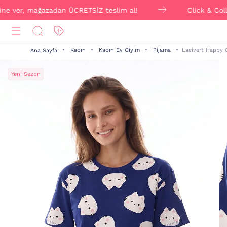
ver, mağazadan ÜCRETSİZ teslim al!
Click & Collect i
Kadın
Kadın Ev Giyim
Pijama
Lacivert Happy C
Ana Sayfa
Yeni Sezon