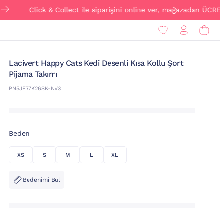
Click & Collect ile siparişini online ver, mağazadan ÜCRETSİZ t
Lacivert Happy Cats Kedi Desenli Kısa Kollu Şort
Pijama Takımı
PN5JF77K26SK-NV3
Beden
XS
S
M
L
XL
Bedenimi Bul