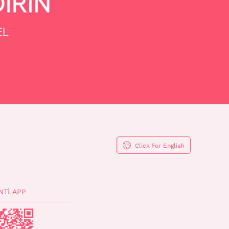
Click For English
NTI APP