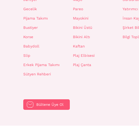
Gecelik
Pareo
Yatırımcı 
Pijama Takımı
Mayokini
İnsan Ka
Bustiyer
Bikini Üstü
Şirket Bil
Korse
Bikini Altı
Bilgi To
Babydoll
Kaftan
Slip
Plaj Elbisesi
Erkek Pijama Takımı
Plaj Çanta
Sütyen Rehberi
Bültene Üye Ol
Penti ©2024 Tüm hakkı saklıdır.