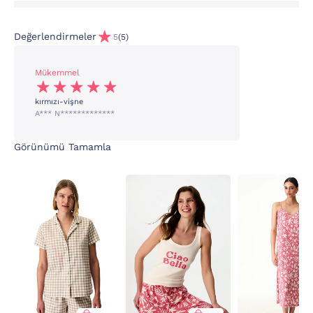
Değerlendirmeler
5
(5)
Mükemmel
kırmızı-vişne
A*** N*************
Görünümü Tamamla