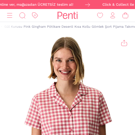
nline ver, mağazadan ÜCRETSİZ teslim al!
Click & Collect ile s
Gül Kurusu Pink Gingham Pötikare Desenli Kısa Kollu Gömlek Şort Pijama Takımı