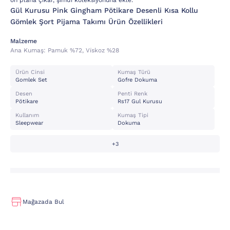
ön plana çıkar, şimdi koleksiyonuna ekle.
Gül Kurusu Pink Gingham Pötikare Desenli Kısa Kollu
Gömlek Şort Pijama Takımı Ürün Özellikleri
Malzeme
Ana Kumaş:
Pamuk %72, Vi̇skoz %28
Ürün Cinsi
Kumaş Türü
Gomlek Set
Gofre Dokuma
Desen
Penti Renk
Pötikare
Rs17 Gul Kurusu
Kullanım
Kumaş Tipi
Sleepwear
Dokuma
+3
Mağazada Bul