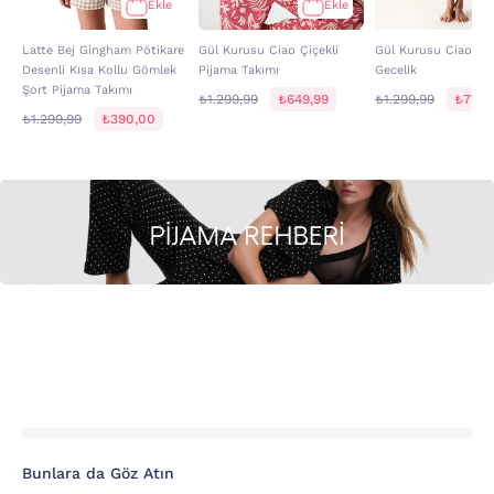
Ekle
Ekle
Latte Bej Gingham Pötikare
Gül Kurusu Ciao Çiçekli
Gül Kurusu Ciao Çiç
Desenli Kısa Kollu Gömlek
Pijama Takımı
Gecelik
Şort Pijama Takımı
₺1.299,99
₺649,99
₺1.299,99
₺779,
₺1.299,99
₺390,00
Bunlara da Göz Atın