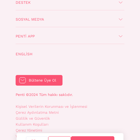
DESTEK
SOSYAL MEDYA
PENTI APP
ENGLISH
Bültene Üye Ol
Penti ©2024 Tüm hakkı saklıdır.
Kişisel Verilerin Korunması ve İşlenmesi
Çerez Aydınlatma Metni
Gizlilik ve Güvenlik
Kullanım Koşulları
Çerez Yönetimi
WhatsApp İletişim Aydınlatma Metni