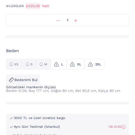
₺1.299,99
₺520,00
%60
Beden
XS
S
M
L
XL
2XL
Bedenimi Bul
Görseldeki mankenin ölçüsü
Beden S/36, Boy 177 cm, Göğüs 80 cm, Bel 60,5 cm, Kalça 90 cm
3000 TL ve üzeri ücretsiz kargo
Aynı Gün Teslimat (İstanbul)
06:13:55