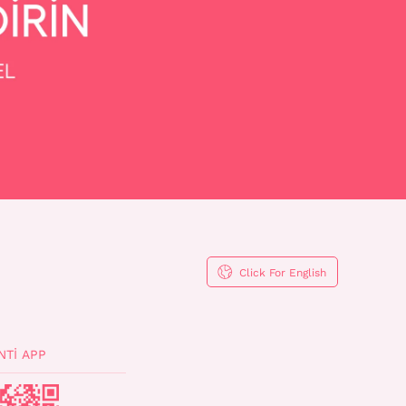
Click For English
NTI APP