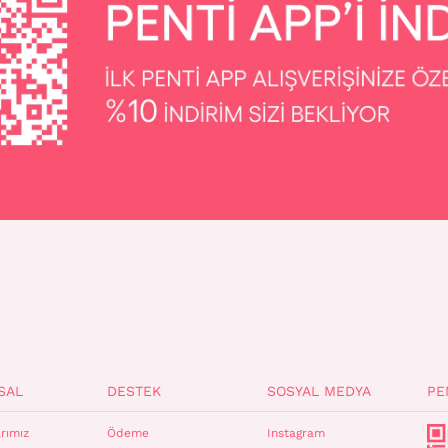
SAL
DESTEK
SOSYAL MEDYA
PE
rımız
Ödeme
Instagram