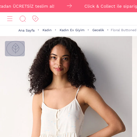
 ÜCRETSİZ teslim al!
Click & Collect ile siparişini o
Kadın
Kadın Ev Giyim
Gecelik
Floral Buttoned
Ana Sayfa