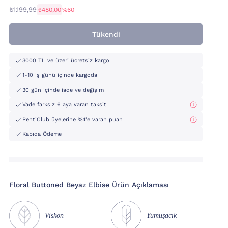
₺1.199,99
₺480,00
%60
Tükendi
3000 TL ve üzeri ücretsiz kargo
1-10 iş günü içinde kargoda
30 gün içinde iade ve değişim
Vade farksız 6 aya varan taksit
PentiClub üyelerine %4'e varan puan
Kapıda Ödeme
Floral Buttoned Beyaz Elbise Ürün Açıklaması
Viskon
Yumuşacık