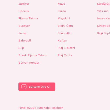
Jartiyer
Mayo
Sürdürüle
Gecelik
Pareo
Yatırımcı 
Pijama Takımı
Mayokini
İnsan Ka
Bustiyer
Bikini Üstü
Şirket Bil
Korse
Bikini Altı
Bilgi To
Babydoll
Kaftan
Slip
Plaj Elbisesi
Erkek Pijama Takımı
Plaj Çanta
Sütyen Rehberi
Bültene Üye Ol
Penti ©2024 Tüm hakkı saklıdır.