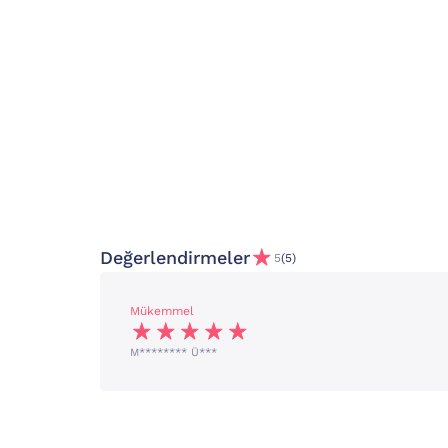
Değerlendirmeler
5
(5)
Mükemmel
M******** Ü***