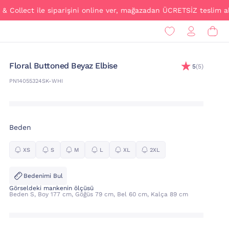
lect ile siparişini online ver, mağazadan ÜCRETSİZ teslim al!
Floral Buttoned Beyaz Elbise
5
(5)
PN14055324SK-WHI
Beden
XS
S
M
L
XL
2XL
Bedenimi Bul
Görseldeki mankenin ölçüsü
Beden S, Boy 177 cm, Göğüs 79 cm, Bel 60 cm, Kalça 89 cm