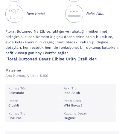
Nem Emici
Nefes Alan
Floral Buttoned Ns Elbise, şıklığın ve rahatlığın mükemmel
birleşimini sunar. Romantik çiçek desenlerine sahip bu elbise,
evde koleksiyonunun vazgeçilmezi olacak. Kullanışlı düğme
detayları, hem estetik hem de fonksiyonel bir dokunuş katarken,
hafif kumaşı gün boyu konfor sağlar.
Floral Buttoned Beyaz Elbise Ürün Özellikleri
Malzeme
Ana Kumaş:
Vi̇skoz %100
Kumaş Türü
Askı Tipi
Belmando
İnce Askılı
Desen
Penti Renk
Çiçekli
Whi Beyaz2
Kumaş Tipi
Kapama Detay
Dokuma
Düğmeli