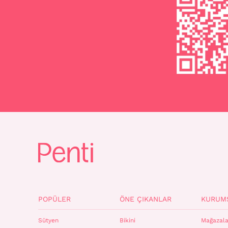
POPÜLER
ÖNE ÇIKANLAR
KURUM
Sütyen
Bikini
Mağazala