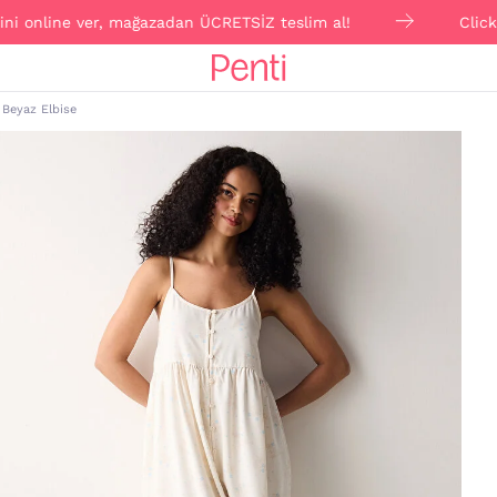
nline ver, mağazadan ÜCRETSİZ teslim al!
Click & Col
 Beyaz Elbise